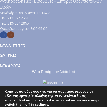
Αντιπροσωπείες - Εισαγωγές - Εμπόριο Οδοντιατρικών
Ειδών
Μενάνδρου 58, Αθήνα, ΤΚ 10432
Τηλ: 210-5242361
Τηλ: 210-5242955
Ώρες Λειτουργίας: 8:00-15:00
NEWSLETTER
ΧΡΗΣΙΜΑ
ΝΕΑ ΑΡΘΡΑ
Web Design
by Addicted
Shop
Χρησιμοποιούμε cookies για να σας προσφέρουμε τη
Wishlist
βέλτιστη εμπειρία πλοήγησης στον ιστότοπό μας.
Cart
You can find out more about which cookies we are using or
switch them off in
settings
.
My account