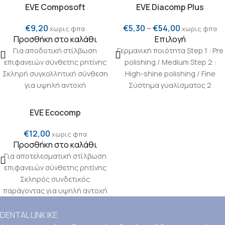
EVE Composoft
EVE Diacomp Plus
€
9,20
€
5,30
–
€
54,00
χωρις φπα
χωρις φπα
Προσθήκη στο καλάθι
Επιλογή
Για αποδοτική στίλβωση
Γερμανική ποιότητα Step 1 : Pre
επιφανειών σύνθετης ρητίνης
polishing / Medium Step 2 :
Σκληρή συγκολλητική σύνθεση
High-shine polishing / Fine
για υψηλή αντοχή
Σύστημα γυαλίσματος 2
βημάτων για υψηλή λάμψη σε
όλα τα σύνθετα υλικά
Ειδικά
EVE Ecocomp
προσαρμοσμένα σε κάθε βήμα
επεξεργασίας
Εμποτισμένα με
€
12,00
χωρις φπα
διαμάντι
Καλύτερα
Προσθήκη στο καλάθι
αποτελέσματα ακόμη και σε
Για αποτελεσματική στίλβωση
πολύ σκληρά σύνθετα υλικά
επιφανειών σύνθετης ρητίνης
Σκληρός συνδετικός
παράγοντας για υψηλή αντοχή
DENTAL LINK ΙΚΕ