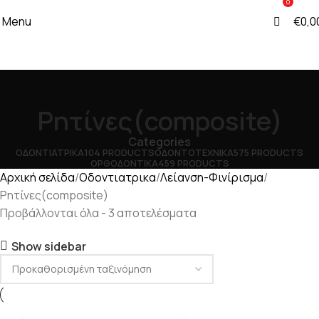
0
0
Menu
€
0,0
Ρητίνες(composite)
Categories
ΟΔΟΝΤΙΑΤΡΙΚΑ
104 PRODUCTS
ΟΔΟΝΤΟΤΕΧΝΙΚΑ
575 PRODUCTS
ΟΡΘΟΔΟΝΤΙΚΑ
459 PRODUCTS
Αρχική σελίδα
Οδοντιατρικα
Λείανση-Φινίρισμα
Ρητίνες(composite)
Προβάλλονται όλα - 3 αποτελέσματα
Show sidebar