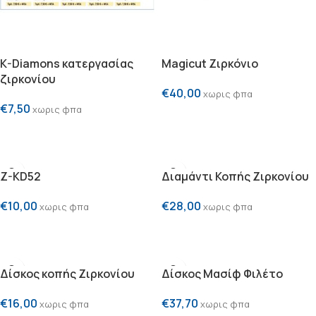
K-Diamons κατεργασίας
Magicut Ζιρκόνιο
ζιρκονίου
€
40,00
χωρις φπα
€
7,50
χωρις φπα
ΠΡΟΣΘΗΚΗ ΣΤΟ ΚΑΛΑΘΙ
ΕΠΙΛΟΓΗ
Z-KD52
Διαμάντι Κοπής Ζιρκονίου
€
10,00
€
28,00
χωρις φπα
χωρις φπα
ΠΡΟΣΘΗΚΗ ΣΤΟ ΚΑΛΑΘΙ
ΠΡΟΣΘΗΚΗ ΣΤΟ ΚΑΛΑΘΙ
Δίσκος κοπής Ζιρκονίου
Δίσκος Μασίφ Φιλέτο
€
16,00
€
37,70
χωρις φπα
χωρις φπα