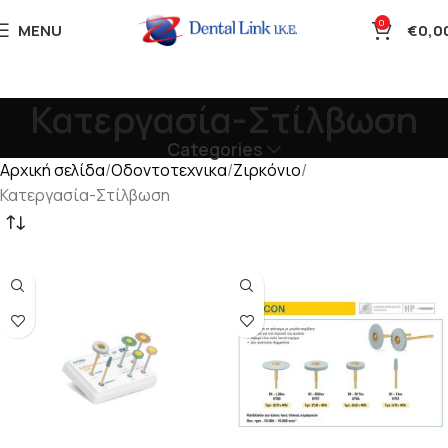
0
MENU
€
0,0
Κατεργασία-Στίλβωση
Categories
Αρχική σελίδα
Οδοντοτεχνικα
Ζιρκόνιο
Κατεργασία-Στίλβωση