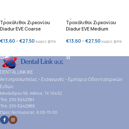
ΠΡΟΣΘΗΚΗ ΣΤΟ ΚΑΛΑΘΙ
ΠΡΟΣΘΗΚΗ ΣΤΟ ΚΑΛΑΘΙ
Τροχόλιθοι Ζιρκονίου
Τροχόλιθοι Ζιρκονίου
Diadur EVE Coarse
Diadur EVE Medium
€
13,60
–
€
27,50
€
13,60
–
€
27,50
χωρις φπα
χωρις φπα
ΕΠΙΛΟΓΗ
ΕΠΙΛΟΓΗ
DENTAL LINK ΙΚΕ
Αντιπροσωπείες - Εισαγωγές - Εμπόριο Οδοντιατρικών
Ειδών
Μενάνδρου 58, Αθήνα, ΤΚ 10432
Τηλ: 210-5242361
Τηλ: 210-5242955
Ώρες Λειτουργίας: 8:00-15:00