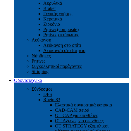
Ακρυλικά
Braket
Γενικής χρήσης
Κεραμικά
Ζιρκόνιο
Ρητίνες(composite)
Ρητίνες εκτύπωσης
Λεύκανση
Λεύκανση στο σπίτι
Λεύκανση στο Ιατρέιο
Νάρθηκες
Ρητίνες
Συγκολλητικοί παράγοντες
Stripping
Οδοντοτεχνικα
Σύνδεσμοι
DFS
Rhein 83
Ελαστικά συγκρατικά καπάκια
CAD-CAM σειρά
ΟΤ CAP για επενθέτες
OT Άξωνες για επενθέτες
OT STRATEGY εξομυλικοί