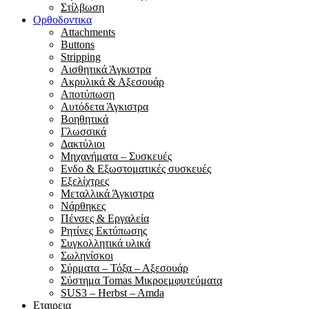
Στίλβωση
Ορθοδοντικα
Attachments
Buttons
Stripping
Αισθητικά Άγκιστρα
Ακρυλικά & Αξεσουάρ
Αποτύπωση
Αυτόδετα Άγκιστρα
Βοηθητικά
Γλωσσικά
Δακτύλιοι
Μηχανήματα – Συσκευές
Ενδο & Εξωστοματικές συσκευές
Εξελίχτρες
Μεταλλικά Άγκιστρα
Νάρθηκες
Πένσες & Εργαλεία
Ρητίνες Εκτύπωσης
Συγκολλητικά υλικά
Σωληνίσκοι
Σύρματα – Τόξα – Αξεσουάρ
Σύστημα Tomas Μικροεμφυτεύματα
SUS3 – Herbst – Amda
Εταιρεια