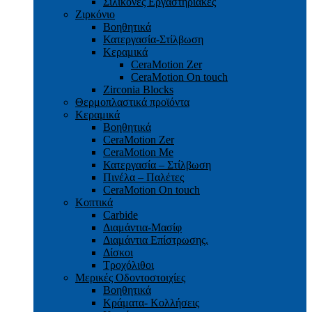
Σιλικόνες Εργαστηριακές
Ζιρκόνιο
Βοηθητικά
Κατεργασία-Στίλβωση
Κεραμικά
CeraMotion Zer
CeraMotion On touch
Zirconia Blocks
Θερμοπλαστικά προϊόντα
Κεραμικά
Βοηθητικά
CeraMotion Zer
CeraMotion Me
Κατεργασία – Στίλβωση
Πινέλα – Παλέτες
CeraMotion On touch
Κοπτικά
Carbide
Διαμάντια-Μασίφ
Διαμάντια Επίστρωσης.
Δίσκοι
Τροχόλιθοι
Μερικές Οδοντοστοιχίες
Bοηθητικά
Κράματα- Κολλήσεις