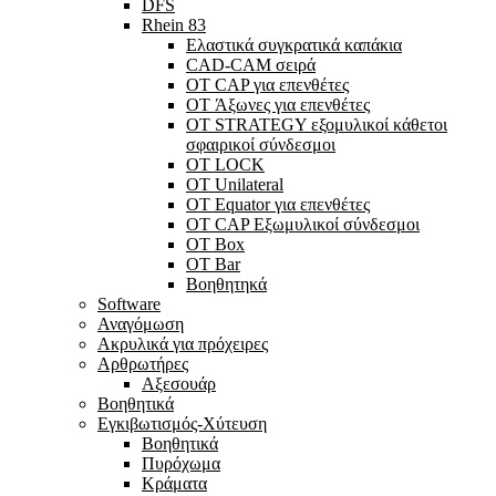
DFS
Rhein 83
Ελαστικά συγκρατικά καπάκια
CAD-CAM σειρά
ΟΤ CAP για επενθέτες
OT Άξωνες για επενθέτες
OT STRATEGY εξομυλικοί κάθετοι
σφαιρικοί σύνδεσμοι
OT LOCK
OT Unilateral
OT Equator για επενθέτες
OT CAP Εξωμυλικοί σύνδεσμοι
OT Box
OT Bar
Bοηθητηκά
Software
Αναγόμωση
Ακρυλικά για πρόχειρες
Αρθρωτήρες
Αξεσουάρ
Βοηθητικά
Εγκιβωτισμός-Xύτευση
Βοηθητικά
Πυρόχωμα
Κράματα