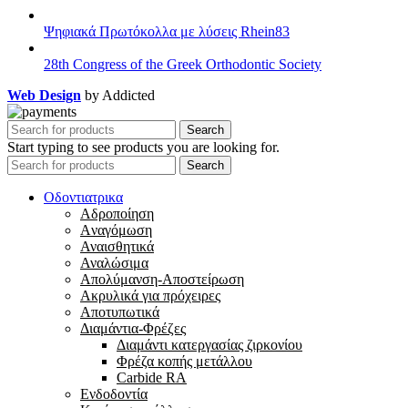
Ψηφιακά Πρωτόκολλα με λύσεις Rhein83
28th Congress of the Greek Orthodontic Society
Web Design
by Addicted
Search
Start typing to see products you are looking for.
Search
Οδοντιατρικα
Αδροποίηση
Aναγόμωση
Αναισθητικά
Αναλώσιμα
Απολύμανση-Αποστείρωση
Ακρυλικά για πρόχειρες
Αποτυπωτικά
Διαμάντια-Φρέζες
Διαμάντι κατεργασίας ζιρκονίου
Φρέζα κοπής μετάλλου
Carbide RA
Ενδοδοντία