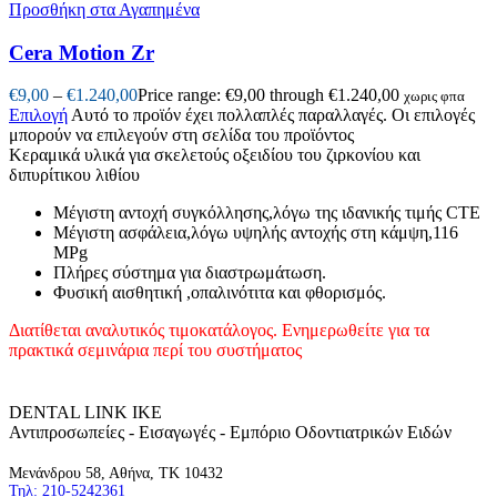
Προσθήκη στα Αγαπημένα
Cera Motion Zr
€
9,00
–
€
1.240,00
Price range: €9,00 through €1.240,00
χωρις φπα
Επιλογή
Αυτό το προϊόν έχει πολλαπλές παραλλαγές. Οι επιλογές
μπορούν να επιλεγούν στη σελίδα του προϊόντος
Κεραμικά υλικά για σκελετούς οξειδίου του ζιρκονίου και
διπυρίτικου λιθίου
Μέγιστη αντοχή συγκόλλησης,λόγω της ιδανικής τιμής CTE
Μέγιστη ασφάλεια,λόγω υψηλής αντοχής στη κάμψη,116
MPg
Πλήρες σύστημα για διαστρωμάτωση.
Φυσική αισθητική ,οπαλινότιτα και φθορισμός.
Διατίθεται αναλυτικός τιμοκατάλογος.
Ενημερωθείτε για τα
πρακτικά σεμινάρια περί του συστήματος
DENTAL LINK ΙΚΕ
Αντιπροσωπείες - Εισαγωγές - Εμπόριο Οδοντιατρικών Ειδών
Μενάνδρου 58, Αθήνα, ΤΚ 10432
Τηλ: 210-5242361