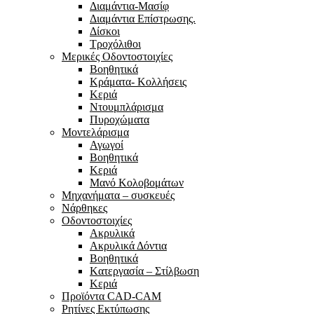
Διαμάντια-Μασίφ
Διαμάντια Επίστρωσης.
Δίσκοι
Τροχόλιθοι
Μερικές Οδοντοστοιχίες
Bοηθητικά
Κράματα- Κολλήσεις
Κεριά
Ντουμπλάρισμα
Πυροχώματα
Μοντελάρισμα
Αγωγοί
Βoηθητικά
Κεριά
Μανό Κολοβομάτων
Μηχανήματα – συσκευές
Νάρθηκες
Οδοντοστοιχίες
Aκρυλικά
Ακρυλικά Δόντια
Βoηθητικά
Kατεργασία – Στίλβωση
Κεριά
Προϊόντα CAD-CAM
Ρητίνες Εκτύπωσης