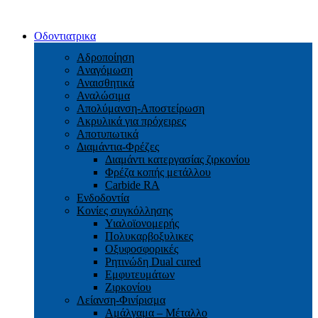
Οδοντιατρικα
Αδροποίηση
Aναγόμωση
Αναισθητικά
Αναλώσιμα
Απολύμανση-Αποστείρωση
Ακρυλικά για πρόχειρες
Αποτυπωτικά
Διαμάντια-Φρέζες
Διαμάντι κατεργασίας ζιρκονίου
Φρέζα κοπής μετάλλου
Carbide RA
Ενδοδοντία
Κονίες συγκόλλησης
Υιαλοϊονομερής
Πολυκαρβοξυλικες
Οξυφοσφορικές
Ρητινώδη Dual cured
Εμφυτευμάτων
Ζιρκονίου
Λείανση-Φινίρισμα
Αμάλγαμα – Μέταλλο