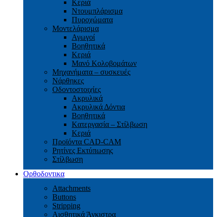
Κεριά
Ντουμπλάρισμα
Πυροχώματα
Μοντελάρισμα
Αγωγοί
Βoηθητικά
Κεριά
Μανό Κολοβομάτων
Μηχανήματα – συσκευές
Νάρθηκες
Οδοντοστοιχίες
Aκρυλικά
Ακρυλικά Δόντια
Βoηθητικά
Kατεργασία – Στίλβωση
Κεριά
Προϊόντα CAD-CAM
Ρητίνες Εκτύπωσης
Στίλβωση
Ορθοδοντικα
Attachments
Buttons
Stripping
Αισθητικά Άγκιστρα