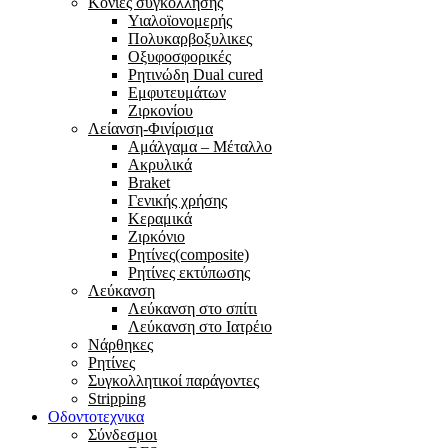
Κονίες συγκόλλησης
Υιαλοϊονομερής
Πολυκαρβοξυλικες
Οξυφοσφορικές
Ρητινώδη Dual cured
Εμφυτευμάτων
Ζιρκονίου
Λείανση-Φινίρισμα
Αμάλγαμα – Μέταλλο
Ακρυλικά
Braket
Γενικής χρήσης
Κεραμικά
Ζιρκόνιο
Ρητίνες(composite)
Ρητίνες εκτύπωσης
Λεύκανση
Λεύκανση στο σπίτι
Λεύκανση στο Ιατρέιο
Νάρθηκες
Ρητίνες
Συγκολλητικοί παράγοντες
Stripping
Οδοντοτεχνικα
Σύνδεσμοι