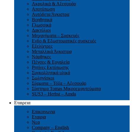
Ακρυλικά & Αξεσουάρ
Αποτύπωση
Αυτόδετα Άγκιστρα
Βοηθητικά
Γλωσσικά
Δακτύλιοι
Μηχανήματα – Συσκευές
Ενδο & Εξωστοματικές συσκευές
Εξελίχτρες
Μεταλλικά Άγκιστρα
Νάρθηκες
Πένσες & Εργαλεία
Ρητίνες Εκτύπωσης
Συγκολλητικά υλικά
Σωληνίσκοι
Σύρματα – Τόξα – Αξεσουάρ
Σύστημα Tomas Μικροεμφυτεύματα
SUS3 – Herbst – Amda
Εταιρεια
Επικοινωνια
Εταιρια
Νεα
Company – English