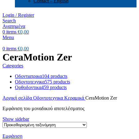
Contact – English
Login / Register
Search
Αγαπημένα
0
items
€
0,00
Menu
0
items
€
0,00
CeraMotion Zer
Categories
Οδοντιατρικα
104 products
Οδοντοτεχνικα
575 products
Ορθοδοντικα
459 products
Αρχική σελίδα
Οδοντοτεχνικα
Κεραμικά
CeraMotion Zer
Εμφάνιση του μοναδικού αποτελέσματος
Show sidebar
Εμφάνιση