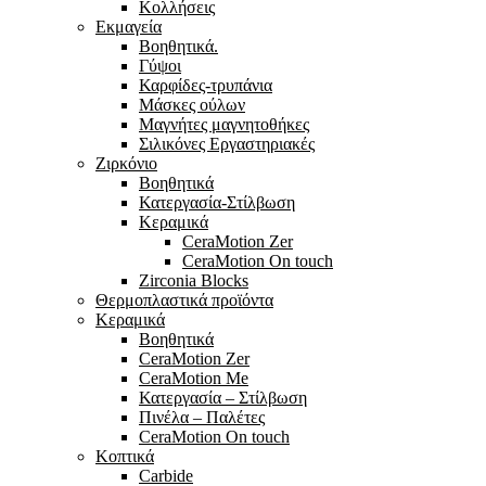
Κολλήσεις
Εκμαγεία
Βοηθητικά.
Γύψοι
Καρφίδες-τρυπάνια
Μάσκες ούλων
Μαγνήτες μαγνητοθήκες
Σιλικόνες Εργαστηριακές
Ζιρκόνιο
Βοηθητικά
Κατεργασία-Στίλβωση
Κεραμικά
CeraMotion Zer
CeraMotion On touch
Zirconia Blocks
Θερμοπλαστικά προϊόντα
Κεραμικά
Βοηθητικά
CeraMotion Zer
CeraMotion Me
Κατεργασία – Στίλβωση
Πινέλα – Παλέτες
CeraMotion On touch
Κοπτικά
Carbide