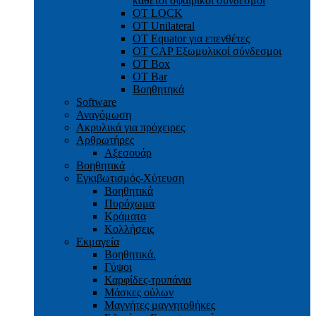
κάθετοι σφαιρικοί σύνδεσμοι
OT LOCK
OT Unilateral
OT Equator για επενθέτες
OT CAP Εξωμυλικοί σύνδεσμοι
OT Box
OT Bar
Bοηθητηκά
Software
Αναγόμωση
Ακρυλικά για πρόχειρες
Αρθρωτήρες
Αξεσουάρ
Βοηθητικά
Εγκιβωτισμός-Xύτευση
Βοηθητικά
Πυρόχωμα
Κράματα
Κολλήσεις
Εκμαγεία
Βοηθητικά.
Γύψοι
Καρφίδες-τρυπάνια
Μάσκες ούλων
Μαγνήτες μαγνητοθήκες