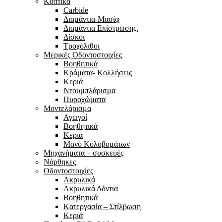
Κοπτικά
Carbide
Διαμάντια-Μασίφ
Διαμάντια Επίστρωσης.
Δίσκοι
Τροχόλιθοι
Μερικές Οδοντοστοιχίες
Bοηθητικά
Κράματα- Κολλήσεις
Κεριά
Ντουμπλάρισμα
Πυροχώματα
Μοντελάρισμα
Αγωγοί
Βoηθητικά
Κεριά
Μανό Κολοβομάτων
Μηχανήματα – συσκευές
Νάρθηκες
Οδοντοστοιχίες
Aκρυλικά
Ακρυλικά Δόντια
Βoηθητικά
Kατεργασία – Στίλβωση
Κεριά