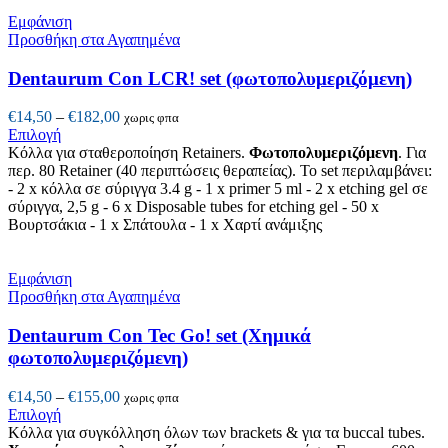
μπορούν
να
Εμφάνιση
επιλεγούν
Προσθήκη στα Αγαπημένα
στη
σελίδα
Dentaurum Con LCR! set (φωτοπολυμεριζόμενη)
του
προϊόντος
Price
€
14,50
–
€
182,00
χωρις φπα
Αυτό
range:
Επιλογή
το
€14,50
Κόλλα για σταθεροποίηση Retainers.
Φωτοπολυμεριζόμενη
.
Για
προϊόν
through
περ.
8
0
Retainer
(40
περιπτώσεις
θεραπείας
).
Το set περιλαμβάνει:
έχει
€182,00
- 2
x
κόλλα σε
σύριγγα
3.4
g
- 1 x primer 5 ml - 2
x
etching gel
σε
πολλαπλές
σύριγγα
, 2,5
g
- 6
x
Disposable tubes for etching gel
- 5
0 x
παραλλαγές.
Βουρτσάκια
- 1
x
Σπάτουλα - 1
x
Χαρτί ανάμιξης
Οι
επιλογές
μπορούν
Εμφάνιση
να
Προσθήκη στα Αγαπημένα
επιλεγούν
στη
Dentaurum Con Tec Go! set (Χημικά
σελίδα
φωτοπολυμεριζόμενη)
του
προϊόντος
Price
€
14,50
–
€
155,00
χωρις φπα
Αυτό
range:
Επιλογή
το
€14,50
Κόλλα για συγκόλληση όλων των brackets & για τα buccal tubes.