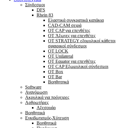
Σύνδεσμοι
DFS
Rhein 83
Ελαστικά συγκρατικά καπάκια
CAD-CAM σειρά
ΟΤ CAP για επενθέτες
OT Άξωνες για επενθέτες
OT STRATEGY εξομυλικοί κάθετοι
σφαιρικοί σύνδεσμοι
OT LOCK
OT Unilateral
OT Equator για επενθέτες
OT CAP Εξωμυλικοί σύνδεσμοι
OT Box
OT Bar
Bοηθητηκά
Software
Αναγόμωση
Ακρυλικά για πρόχειρες
Αρθρωτήρες
Αξεσουάρ
Βοηθητικά
Εγκιβωτισμός-Xύτευση
Βοηθητικά