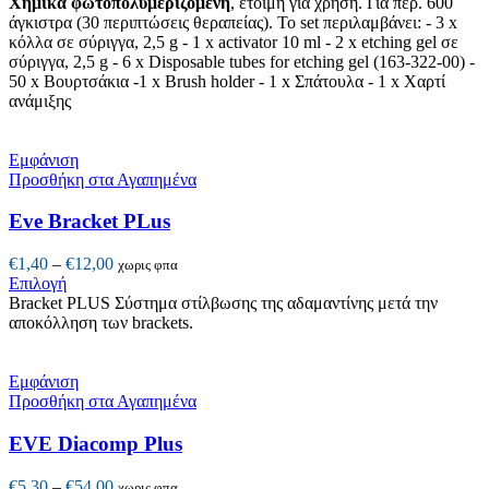
προϊόν
through
Χημικά φωτοπολυμεριζόμενη
, έτοιμη για χρήση.
Για περ.
6
00
έχει
€155,00
άγκιστρα
(30
περιπτώσεις
θεραπείας
).
Το set περιλαμβάνει:
- 3
x
πολλαπλές
κόλλα σε
σύριγγα
, 2,5
g
- 1 x activator 10 ml - 2
x
etching gel
σε
παραλλαγές.
σύριγγα
, 2,5
g
- 6
x
Disposable tubes for etching gel (163-322-00)
-
Οι
5
0 x
Βουρτσάκια
-
1
x
Brush holder
- 1
x
Σπάτουλα - 1
x
Χαρτί
επιλογές
ανάμιξης
μπορούν
να
επιλεγούν
Εμφάνιση
στη
Προσθήκη στα Αγαπημένα
σελίδα
του
Eve Bracket PLus
προϊόντος
Price
€
1,40
–
€
12,00
χωρις φπα
Αυτό
range:
Επιλογή
το
€1,40
Bracket PLUS Σύστημα στίλβωσης της αδαμαντίνης μετά την
προϊόν
through
αποκόλληση των brackets.
έχει
€12,00
πολλαπλές
παραλλαγές.
Εμφάνιση
Οι
Προσθήκη στα Αγαπημένα
επιλογές
μπορούν
EVE Diacomp Plus
να
επιλεγούν
Price
€
5,30
–
€
54,00
χωρις φπα