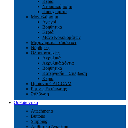
Κεριά
Ντουμπλάρισμα
Πυροχώματα
Μοντελάρισμα
Αγωγοί
Βoηθητικά
Κεριά
Μανό Κολοβομάτων
Μηχανήματα – συσκευές
Νάρθηκες
Οδοντοστοιχίες
Aκρυλικά
Ακρυλικά Δόντια
Βoηθητικά
Kατεργασία – Στίλβωση
Κεριά
Προϊόντα CAD-CAM
Ρητίνες Εκτύπωσης
Στίλβωση
Ορθοδοντικα
Attachments
Buttons
Stripping
Αισθητικά Άγκιστρα