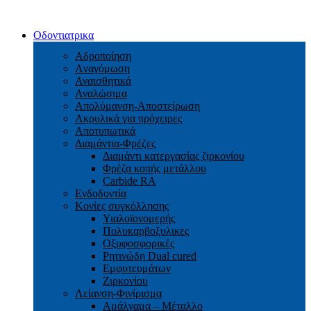
Οδοντιατρικα
Αδροποίηση
Aναγόμωση
Αναισθητικά
Αναλώσιμα
Απολύμανση-Αποστείρωση
Ακρυλικά για πρόχειρες
Αποτυπωτικά
Διαμάντια-Φρέζες
Διαμάντι κατεργασίας ζιρκονίου
Φρέζα κοπής μετάλλου
Carbide RA
Ενδοδοντία
Κονίες συγκόλλησης
Υιαλοϊονομερής
Πολυκαρβοξυλικες
Οξυφοσφορικές
Ρητινώδη Dual cured
Εμφυτευμάτων
Ζιρκονίου
Λείανση-Φινίρισμα
Αμάλγαμα – Μέταλλο