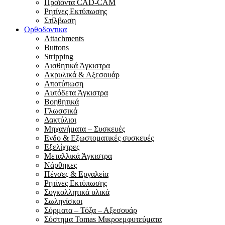
Προϊόντα CAD-CAM
Ρητίνες Εκτύπωσης
Στίλβωση
Ορθοδοντικα
Attachments
Buttons
Stripping
Αισθητικά Άγκιστρα
Ακρυλικά & Αξεσουάρ
Αποτύπωση
Αυτόδετα Άγκιστρα
Βοηθητικά
Γλωσσικά
Δακτύλιοι
Μηχανήματα – Συσκευές
Ενδο & Εξωστοματικές συσκευές
Εξελίχτρες
Μεταλλικά Άγκιστρα
Νάρθηκες
Πένσες & Εργαλεία
Ρητίνες Εκτύπωσης
Συγκολλητικά υλικά
Σωληνίσκοι
Σύρματα – Τόξα – Αξεσουάρ
Σύστημα Tomas Μικροεμφυτεύματα