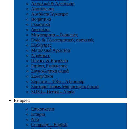
Ακρυλικά & Αξεσουάρ
Αποτύπωση
Αυτόδετα Άγκιστρα
Βοηθητικά
Γλωσσικά
Δακτύλιοι
Μηχανήματα – Συσκευές
Ενδο & Εξωστοματικές συσκευές
Εξελίχτρες
Μεταλλικά Άγκιστρα
Νάρθηκες
Πένσες & Εργαλεία
Ρητίνες Εκτύπωσης
Συγκολλητικά υλικά
Σωληνίσκοι
Σύρματα – Τόξα – Αξεσουάρ
Σύστημα Tomas Μικροεμφυτεύματα
SUS3 – Herbst – Amda
Εταιρεια
Επικοινωνια
Εταιρια
Νεα
Company – English