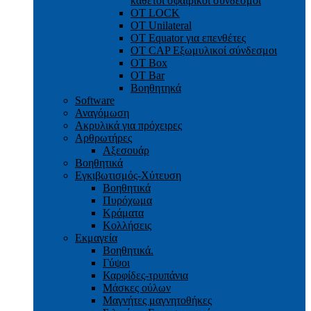
κάθετοι σφαιρικοί σύνδεσμοι
OT LOCK
OT Unilateral
OT Equator για επενθέτες
OT CAP Εξωμυλικοί σύνδεσμοι
OT Box
OT Bar
Bοηθητηκά
Software
Αναγόμωση
Ακρυλικά για πρόχειρες
Αρθρωτήρες
Αξεσουάρ
Βοηθητικά
Εγκιβωτισμός-Xύτευση
Βοηθητικά
Πυρόχωμα
Κράματα
Κολλήσεις
Εκμαγεία
Βοηθητικά.
Γύψοι
Καρφίδες-τρυπάνια
Μάσκες ούλων
Μαγνήτες μαγνητοθήκες