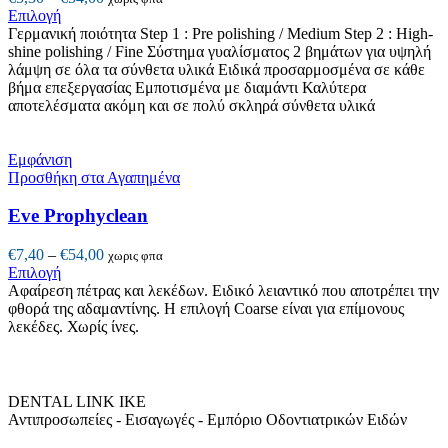
στη
Αυτό
range:
Επιλογή
σελίδα
το
€5,30
Γερμανική ποιότητα Step 1 : Pre polishing / Medium Step 2 : High-
του
προϊόν
through
shine polishing / Fine
Σύστημα γυαλίσματος 2 βημάτων για υψηλή
προϊόντος
έχει
€54,00
λάμψη σε όλα τα σύνθετα υλικά
Ειδικά προσαρμοσμένα σε κάθε
πολλαπλές
βήμα επεξεργασίας
Εμποτισμένα με διαμάντι
Καλύτερα
παραλλαγές.
αποτελέσματα ακόμη και σε πολύ σκληρά σύνθετα υλικά
Οι
επιλογές
μπορούν
Εμφάνιση
να
Προσθήκη στα Αγαπημένα
επιλεγούν
στη
Eve Prophyclean
σελίδα
του
Price
€
7,40
–
€
54,00
χωρις φπα
προϊόντος
Αυτό
range:
Επιλογή
το
€7,40
Αφαίρεση πέτρας και λεκέδων. Ειδικό λειαντικό που αποτρέπει την
προϊόν
through
φθορά της αδαμαντίνης. Η επιλογή Coarse είναι για επίμονους
έχει
€54,00
λεκέδες. Χωρίς ίνες.
πολλαπλές
παραλλαγές.
Οι
επιλογές
DENTAL LINK ΙΚΕ
μπορούν
Αντιπροσωπείες - Εισαγωγές - Εμπόριο Οδοντιατρικών Ειδών
να