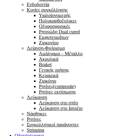
Ενδοδοντία
Κονίες συγκόλλησης
Υιαλοϊονομερής
Πολυκαρβοξυλικες
Οξυφοσφορικές
Ρητινώδη Dual cured
Εμφυτευμάτων
Ζιρκονίου
Λείανση-Φινίρισμα
Αμάλγαμα – Μέταλλο
Ακρυλικά
Braket
Γενικής χρήσης
Κεραμικά
Ζιρκόνιο
Ρητίνες(composite)
Ρητίνες εκτύπωσης
Λεύκανση
Λεύκανση στο σπίτι
Λεύκανση στο Ιατρέιο
Νάρθηκες
Ρητίνες
Συγκολλητικοί παράγοντες
Stripping
Οδοντοτεχνικα