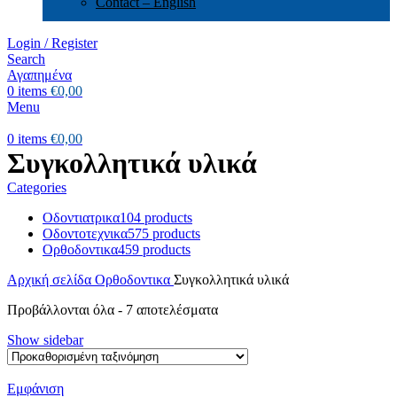
Contact – English
Login / Register
Search
Αγαπημένα
0
items
€
0,00
Menu
0
items
€
0,00
Συγκολλητικά υλικά
Categories
Οδοντιατρικα
104 products
Οδοντοτεχνικα
575 products
Ορθοδοντικα
459 products
Αρχική σελίδα
Ορθοδοντικα
Συγκολλητικά υλικά
Προβάλλονται όλα - 7 αποτελέσματα
Show sidebar
Εμφάνιση