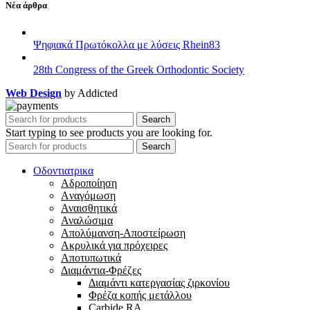
Νέα άρθρα
Ψηφιακά Πρωτόκολλα με λύσεις Rhein83
28th Congress of the Greek Orthodontic Society
Web Design
by Addicted
Search
Start typing to see products you are looking for.
Search
Οδοντιατρικα
Αδροποίηση
Aναγόμωση
Αναισθητικά
Αναλώσιμα
Απολύμανση-Αποστείρωση
Ακρυλικά για πρόχειρες
Αποτυπωτικά
Διαμάντια-Φρέζες
Διαμάντι κατεργασίας ζιρκονίου
Φρέζα κοπής μετάλλου
Carbide RA