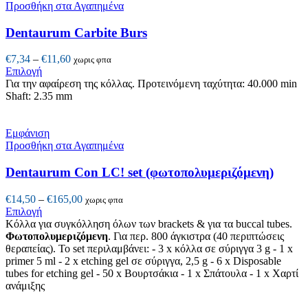
Προσθήκη στα Αγαπημένα
Dentaurum Carbite Burs
Price
€
7,34
–
€
11,60
χωρις φπα
Αυτό
range:
Επιλογή
το
€7,34
Για την αφαίρεση της κόλλας. Προτεινόμενη ταχύτητα: 40.000 min
προϊόν
through
Shaft: 2.35 mm
έχει
€11,60
πολλαπλές
παραλλαγές.
Εμφάνιση
Οι
Προσθήκη στα Αγαπημένα
επιλογές
μπορούν
Dentaurum Con LC! set (φωτοπολυμεριζόμενη)
να
επιλεγούν
Price
€
14,50
–
€
165,00
χωρις φπα
στη
Αυτό
range:
Επιλογή
σελίδα
το
€14,50
Κόλλα για συγκόλληση όλων των brackets & για τα buccal tubes.
του
προϊόν
through
Φωτοπολυμεριζόμενη
.
Για περ.
8
00
άγκιστρα
(40
περιπτώσεις
προϊόντος
έχει
€165,00
θεραπείας
).
Το set περιλαμβάνει:
- 3
x
κόλλα σε
σύριγγα
3
g
- 1 x
πολλαπλές
primer 5 ml - 2
x
etching gel
σε
σύριγγα
, 2,5
g
- 6
x
Disposable
παραλλαγές.
tubes for etching gel
- 5
0 x
Βουρτσάκια
- 1
x
Σπάτουλα - 1
x
Χαρτί
Οι
ανάμιξης
επιλογές