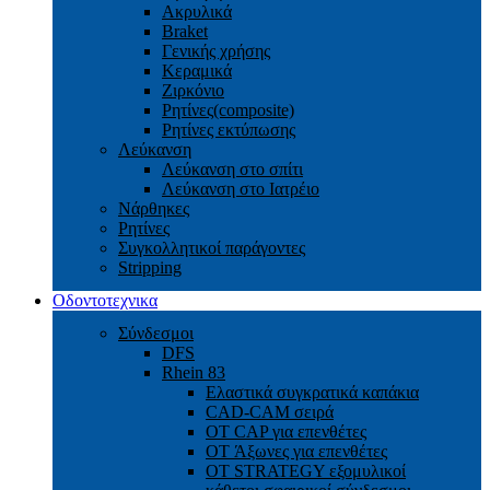
Ακρυλικά
Braket
Γενικής χρήσης
Κεραμικά
Ζιρκόνιο
Ρητίνες(composite)
Ρητίνες εκτύπωσης
Λεύκανση
Λεύκανση στο σπίτι
Λεύκανση στο Ιατρέιο
Νάρθηκες
Ρητίνες
Συγκολλητικοί παράγοντες
Stripping
Οδοντοτεχνικα
Σύνδεσμοι
DFS
Rhein 83
Ελαστικά συγκρατικά καπάκια
CAD-CAM σειρά
ΟΤ CAP για επενθέτες
OT Άξωνες για επενθέτες
OT STRATEGY εξομυλικοί