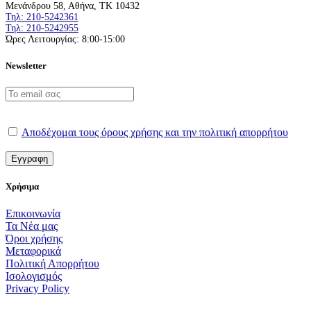
επιλεγούν
Μενάνδρου 58, Αθήνα, ΤΚ 10432
στη
Τηλ: 210-5242361
σελίδα
Τηλ: 210-5242955
Ώρες Λειτουργίας: 8:00-15:00
του
προϊόντος
Newsletter
Αποδέχομαι τους όρους χρήσης και την πολιτική απορρήτου
Χρήσιμα
Επικοινωνία
Τα Νέα μας
Όροι χρήσης
Μεταφορικά
Πολιτική Απορρήτου
Ισολογισμός
Privacy Policy