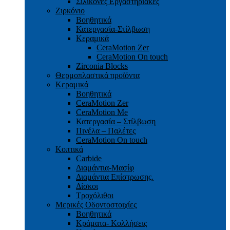
Σιλικόνες Εργαστηριακές
Ζιρκόνιο
Βοηθητικά
Κατεργασία-Στίλβωση
Κεραμικά
CeraMotion Zer
CeraMotion On touch
Zirconia Blocks
Θερμοπλαστικά προϊόντα
Κεραμικά
Βοηθητικά
CeraMotion Zer
CeraMotion Me
Κατεργασία – Στίλβωση
Πινέλα – Παλέτες
CeraMotion On touch
Κοπτικά
Carbide
Διαμάντια-Μασίφ
Διαμάντια Επίστρωσης.
Δίσκοι
Τροχόλιθοι
Μερικές Οδοντοστοιχίες
Bοηθητικά
Κράματα- Κολλήσεις