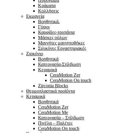
Πυρόχωμα
Κράματα
Κολλήσεις
Εκμαγεία
Βοηθητικά.
Γύψοι
Καρφίδες-τρυπάνια
Μάσκες ούλων
Μαγνήτες μαγνητοθήκες
Σιλικόνες Εργαστηριακές
Ζιρκόνιο
Βοηθητικά
Κατεργασία-Στίλβωση
Κεραμικά
CeraMotion Zer
CeraMotion On touch
Zirconia Blocks
Θερμοπλαστικά προϊόντα
Κεραμικά
Βοηθητικά
CeraMotion Zer
CeraMotion Me
Κατεργασία – Στίλβωση
Πινέλα – Παλέτες
CeraMotion On touch