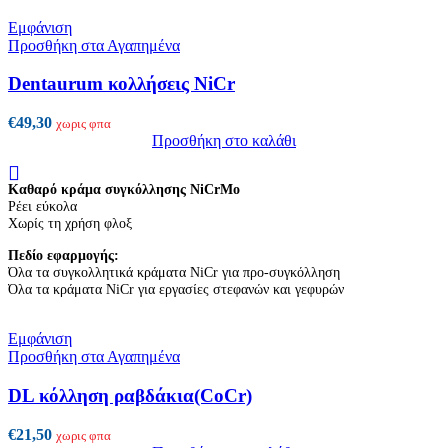
Εμφάνιση
Προσθήκη στα Αγαπημένα
Dentaurum κολλήσεις NiCr
€
49,30
χωρις φπα
Προσθήκη στο καλάθι
Καθαρό κράμα συγκόλλησης NiCrMo
Ρέει εύκολα
Χωρίς τη χρήση φλοξ
Πεδίο εφαρμογής:
Όλα τα συγκολλητικά κράματα NiCr για προ-συγκόλληση
Όλα τα κράματα NiCr για εργασίες στεφανών και γεφυρών
Εμφάνιση
Προσθήκη στα Αγαπημένα
DL κόλληση ραβδάκια(CoCr)
€
21,50
χωρις φπα