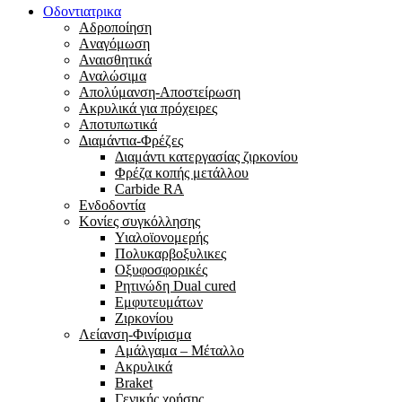
Οδοντιατρικα
Αδροποίηση
Aναγόμωση
Αναισθητικά
Αναλώσιμα
Απολύμανση-Αποστείρωση
Ακρυλικά για πρόχειρες
Αποτυπωτικά
Διαμάντια-Φρέζες
Διαμάντι κατεργασίας ζιρκονίου
Φρέζα κοπής μετάλλου
Carbide RA
Ενδοδοντία
Κονίες συγκόλλησης
Υιαλοϊονομερής
Πολυκαρβοξυλικες
Οξυφοσφορικές
Ρητινώδη Dual cured
Εμφυτευμάτων
Ζιρκονίου
Λείανση-Φινίρισμα
Αμάλγαμα – Μέταλλο
Ακρυλικά
Braket
Γενικής χρήσης