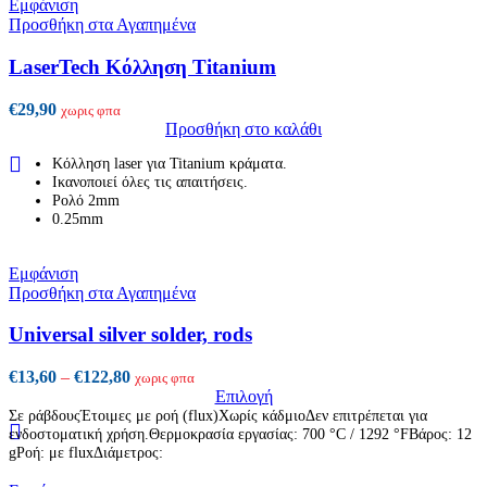
Εμφάνιση
Οι
Προσθήκη στα Αγαπημένα
επιλογές
μπορούν
LaserTech Κόλληση Titanium
να
επιλεγούν
€
29,90
χωρις φπα
στη
Προσθήκη στο καλάθι
σελίδα
του
Κόλληση laser για Titanium κράματα.
προϊόντος
Ικανοποιεί όλες τις απαιτήσεις.
Ρολό 2mm
0.25mm
Εμφάνιση
Προσθήκη στα Αγαπημένα
Universal silver solder, rods
Price
€
13,60
–
€
122,80
χωρις φπα
range:
Επιλογή
Αυτό
€13,60
Σε ράβδουςΈτοιμες με ροή (flux)Χωρίς κάδμιοΔεν επιτρέπεται για
το
ενδοστοματική χρήση.Θερμοκρασία εργασίας: 700 °C / 1292 °FΒάρος: 12
through
gΡοή: με fluxΔιάμετρος:
προϊόν
€122,80
έχει