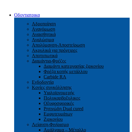
Οδοντιατρικα
Αδροποίηση
Aναγόμωση
Αναισθητικά
Αναλώσιμα
Απολύμανση-Αποστείρωση
Ακρυλικά για πρόχειρες
Αποτυπωτικά
Διαμάντια-Φρέζες
Διαμάντι κατεργασίας ζιρκονίου
Φρέζα κοπής μετάλλου
Carbide RA
Ενδοδοντία
Κονίες συγκόλλησης
Υιαλοϊονομερής
Πολυκαρβοξυλικες
Οξυφοσφορικές
Ρητινώδη Dual cured
Εμφυτευμάτων
Ζιρκονίου
Λείανση-Φινίρισμα
Αμάλγαμα – Μέταλλο