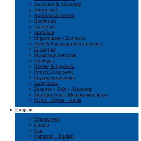
Ακρυλικά & Αξεσουάρ
Αποτύπωση
Αυτόδετα Άγκιστρα
Βοηθητικά
Γλωσσικά
Δακτύλιοι
Μηχανήματα – Συσκευές
Ενδο & Εξωστοματικές συσκευές
Εξελίχτρες
Μεταλλικά Άγκιστρα
Νάρθηκες
Πένσες & Εργαλεία
Ρητίνες Εκτύπωσης
Συγκολλητικά υλικά
Σωληνίσκοι
Σύρματα – Τόξα – Αξεσουάρ
Σύστημα Tomas Μικροεμφυτεύματα
SUS3 – Herbst – Amda
Εταιρεια
Επικοινωνια
Εταιρια
Νεα
Company – English