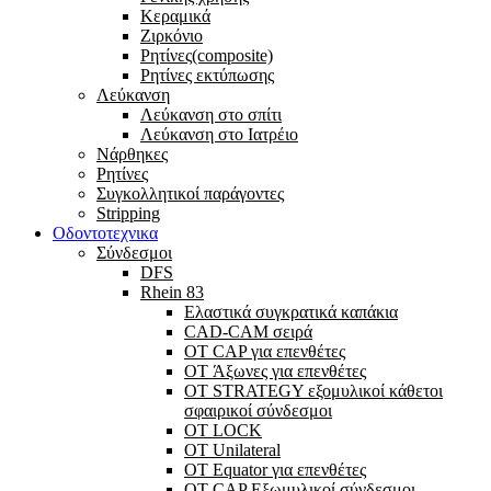
Κεραμικά
Ζιρκόνιο
Ρητίνες(composite)
Ρητίνες εκτύπωσης
Λεύκανση
Λεύκανση στο σπίτι
Λεύκανση στο Ιατρέιο
Νάρθηκες
Ρητίνες
Συγκολλητικοί παράγοντες
Stripping
Οδοντοτεχνικα
Σύνδεσμοι
DFS
Rhein 83
Ελαστικά συγκρατικά καπάκια
CAD-CAM σειρά
ΟΤ CAP για επενθέτες
OT Άξωνες για επενθέτες
OT STRATEGY εξομυλικοί κάθετοι
σφαιρικοί σύνδεσμοι
OT LOCK
OT Unilateral
OT Equator για επενθέτες
OT CAP Εξωμυλικοί σύνδεσμοι