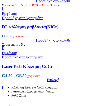
Προσθήκη στο καλάθι
Συσκευασία : 5 g
ΠΡΟΣΦΟΡΑ 10g 35ευρω.
Εμφάνιση
Προσθήκη στα Αγαπημένα
DL κόλληση ραβδάκια(NiCr)
€
19,50
χωρις φπα
Προσθήκη στο καλάθι
Συσκευασία : 5 g
Εμφάνιση
Προσθήκη στα Αγαπημένα
LaserTech Κόλληση CοCr
Price
€
21,50
–
€
23,50
χωρις φπα
range:
Επιλογή
Αυτό
€21,50
Κόλληση laser για CoCr κράματα.
το
through
Ικανοποιεί όλες τις απαιτήσεις.
προϊόν
€23,50
Ρολό 2mm
έχει
πολλαπλές
παραλλαγές.