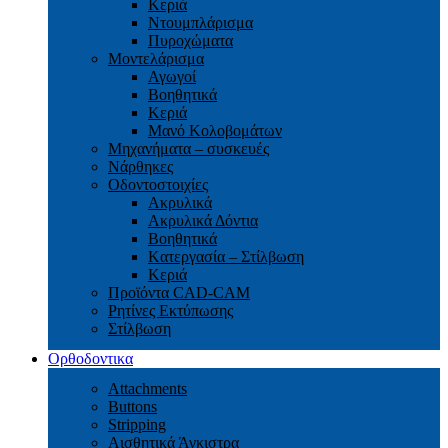
Κεριά
Ντουμπλάρισμα
Πυροχώματα
Μοντελάρισμα
Αγωγοί
Βoηθητικά
Κεριά
Μανό Κολοβομάτων
Μηχανήματα – συσκευές
Νάρθηκες
Οδοντοστοιχίες
Aκρυλικά
Ακρυλικά Δόντια
Βoηθητικά
Kατεργασία – Στίλβωση
Κεριά
Προϊόντα CAD-CAM
Ρητίνες Εκτύπωσης
Στίλβωση
Ορθοδοντικα
Attachments
Buttons
Stripping
Αισθητικά Άγκιστρα