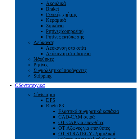
Ακρυλικά
Braket
Γενικής χρήσης
Κεραμικά
Ζιρκόνιο
Ρητίνες(composite)
Ρητίνες εκτύπωσης
Λεύκανση
Λεύκανση στο σπίτι
Λεύκανση στο Ιατρέιο
Νάρθηκες
Ρητίνες
Συγκολλητικοί παράγοντες
Stripping
Οδοντοτεχνικα
Σύνδεσμοι
DFS
Rhein 83
Ελαστικά συγκρατικά καπάκια
CAD-CAM σειρά
ΟΤ CAP για επενθέτες
OT Άξωνες για επενθέτες
OT STRATEGY εξομυλικοί