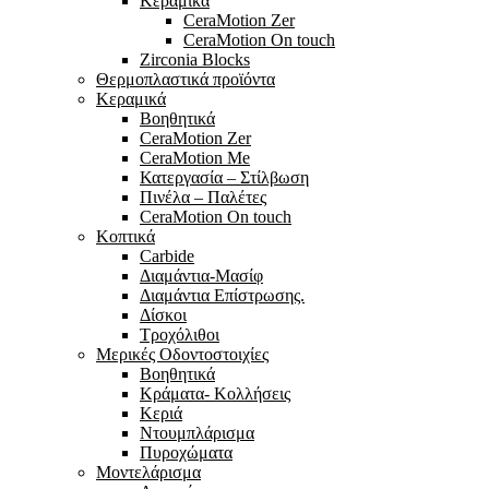
Κεραμικά
CeraMotion Zer
CeraMotion On touch
Zirconia Blocks
Θερμοπλαστικά προϊόντα
Κεραμικά
Βοηθητικά
CeraMotion Zer
CeraMotion Me
Κατεργασία – Στίλβωση
Πινέλα – Παλέτες
CeraMotion On touch
Κοπτικά
Carbide
Διαμάντια-Μασίφ
Διαμάντια Επίστρωσης.
Δίσκοι
Τροχόλιθοι
Μερικές Οδοντοστοιχίες
Bοηθητικά
Κράματα- Κολλήσεις
Κεριά
Ντουμπλάρισμα
Πυροχώματα
Μοντελάρισμα