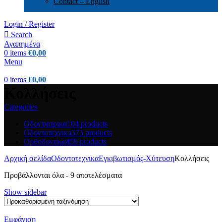
Contact – English
Login / Register
Search
Αγαπημένα
0
items
€
0,00
Menu
0
items
€
0,00
Κολλήσεις
Categories
Οδοντιατρικα
104 products
Οδοντοτεχνικα
575 products
Ορθοδοντικα
459 products
Αρχική σελίδα
Οδοντοτεχνικα
Εγκιβωτισμός-Xύτευση
Κολλήσεις
Προβάλλονται όλα - 9 αποτελέσματα
Show sidebar
Εμφάνιση