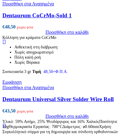
Προσθήκη στα Αγαπημένα
Dentaurum CoCrMo-Sold 1
€
48,50
χωρις φπα
Προσθήκη στο καλάθι
Κόλληση για κράματα CoCrMo
Ανθεκτική στη διάβρωση
Χωρίς αποχρωματισμό
Πόλη καλή ροή
Χωρίς Βόρακα
Συσκευασία:3 gr
Τιμή
:
48,50+Φ.Π.Α.
Εμφάνιση
Προσθήκη στα Αγαπημένα
Dentaurum Universal Silver Solder Wire Roll
€
43,50
χωρις φπα
Προσθήκη στο καλάθι
Υλικό: 59% Ασήμι, 25% Ψευδάργυρος και 16% ΧαλκόςΠοσότητα:
10gΘερμοκρασία Εργασίας: 700°CΔιάμετρος: ø0.60mmΧρήση:
Συγκολλητικό σύρμα για τη δημιουργία και σύνδεση ορθοδοντικών