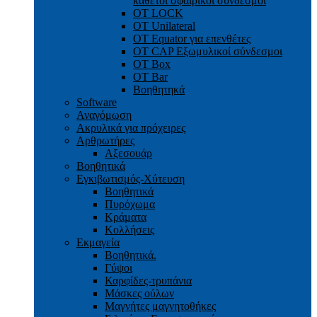
κάθετοι σφαιρικοί σύνδεσμοι
OT LOCK
OT Unilateral
OT Equator για επενθέτες
OT CAP Εξωμυλικοί σύνδεσμοι
OT Box
OT Bar
Bοηθητηκά
Software
Αναγόμωση
Ακρυλικά για πρόχειρες
Αρθρωτήρες
Αξεσουάρ
Βοηθητικά
Εγκιβωτισμός-Xύτευση
Βοηθητικά
Πυρόχωμα
Κράματα
Κολλήσεις
Εκμαγεία
Βοηθητικά.
Γύψοι
Καρφίδες-τρυπάνια
Μάσκες ούλων
Μαγνήτες μαγνητοθήκες