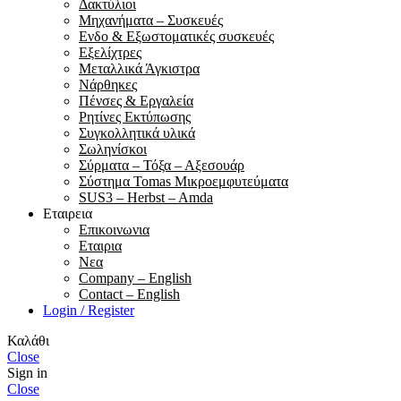
Δακτύλιοι
Μηχανήματα – Συσκευές
Ενδο & Εξωστοματικές συσκευές
Εξελίχτρες
Μεταλλικά Άγκιστρα
Νάρθηκες
Πένσες & Εργαλεία
Ρητίνες Εκτύπωσης
Συγκολλητικά υλικά
Σωληνίσκοι
Σύρματα – Τόξα – Αξεσουάρ
Σύστημα Tomas Μικροεμφυτεύματα
SUS3 – Herbst – Amda
Εταιρεια
Επικοινωνια
Εταιρια
Νεα
Company – English
Contact – English
Login / Register
Καλάθι
Close
Sign in
Close