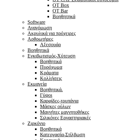
OT Box
OT Bar
Bοηθητηκά
Software
Αναγόμωση
Ακρυλικά για πρόχειρες
Αρθρωτήρες
Αξεσουάρ
Βοηθητικά
Εγκιβωτισμός-Xύτευση
Βοηθητικά
Πυρόχωμα
Κράματα
Κολλήσεις
Εκμαγεία
Βοηθητικά.
Γύψοι
Καρφίδες-τρυπάνια
Μάσκες ούλων
Μαγνήτες μαγνητοθήκες
Σιλικόνες Εργαστηριακές
Ζιρκόνιο
Βοηθητικά
Κατεργασία-Στίλβωση