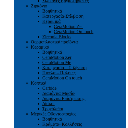
Σιλικόνες Εργαστηριακές
Ζιρκόνιο
Βοηθητικά
Κατεργασία-Στίλβωση
Κεραμικά
CeraMotion Zer
CeraMotion On touch
Zirconia Blocks
Θερμοπλαστικά προϊόντα
Κεραμικά
Βοηθητικά
CeraMotion Zer
CeraMotion Me
Κατεργασία – Στίλβωση
Πινέλα – Παλέτες
CeraMotion On touch
Κοπτικά
Carbide
Διαμάντια-Μασίφ
Διαμάντια Επίστρωσης.
Δίσκοι
Τροχόλιθοι
Μερικές Οδοντοστοιχίες
Bοηθητικά
Κράματα- Κολλήσεις