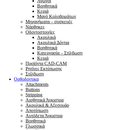
Αγωγοί
Βoηθητικά
Κεριά
Μανό Κολοβομάτων
Μηχανήματα – συσκευές
Νάρθηκες
Οδοντοστοιχίες
Aκρυλικά
Ακρυλικά Δόντια
Βoηθητικά
Kατεργασία – Στίλβωση
Κεριά
Προϊόντα CAD-CAM
Ρητίνες Εκτύπωσης
Στίλβωση
Ορθοδοντικα
Attachments
Buttons
Stripping
Αισθητικά Άγκιστρα
Ακρυλικά & Αξεσουάρ
Αποτύπωση
Αυτόδετα Άγκιστρα
Βοηθητικά
Γλωσσικά