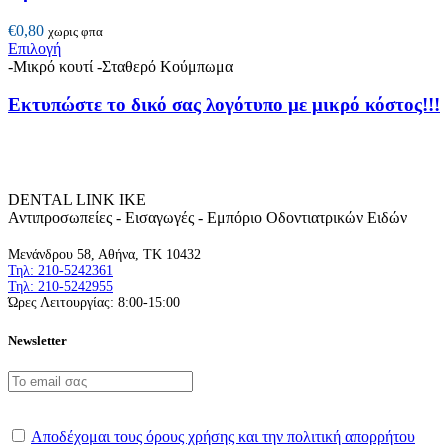
€
0,80
χωρις φπα
Αυτό
Επιλογή
το
-Μικρό κουτί -Σταθερό Κούμπωμα
προϊόν
έχει
Εκτυπώστε το δικό σας λογότυπο με μικρό κόστος!!!
πολλαπλές
παραλλαγές.
Οι
επιλογές
μπορούν
DENTAL LINK ΙΚΕ
να
Αντιπροσωπείες - Εισαγωγές - Εμπόριο Οδοντιατρικών Ειδών
επιλεγούν
στη
Μενάνδρου 58, Αθήνα, ΤΚ 10432
σελίδα
Τηλ: 210-5242361
του
Τηλ: 210-5242955
προϊόντος
Ώρες Λειτουργίας: 8:00-15:00
Newsletter
Αποδέχομαι τους όρους χρήσης και την πολιτική απορρήτου