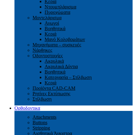
Κεριά
Ντουμπλάρισμα
Πυροχώματα
Μοντελάρισμα
Αγωγοί
Βoηθητικά
Κεριά
Μανό Κολοβομάτων
Μηχανήματα – συσκευές
Νάρθηκες
Οδοντοστοιχίες
Aκρυλικά
Ακρυλικά Δόντια
Βoηθητικά
Kατεργασία – Στίλβωση
Κεριά
Προϊόντα CAD-CAM
Ρητίνες Εκτύπωσης
Στίλβωση
Ορθοδοντικα
Attachments
Buttons
Stripping
Αισθητικά Άγκιστρα