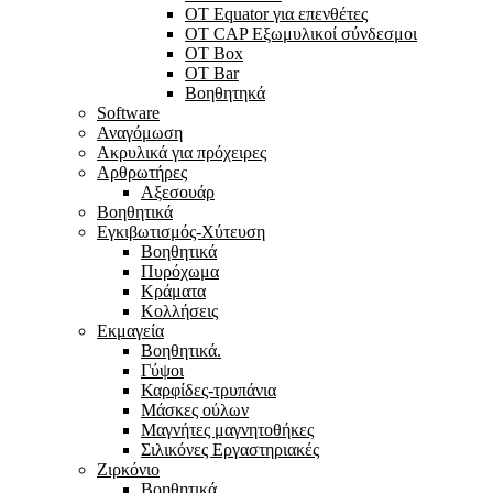
OT Equator για επενθέτες
OT CAP Εξωμυλικοί σύνδεσμοι
OT Box
OT Bar
Bοηθητηκά
Software
Αναγόμωση
Ακρυλικά για πρόχειρες
Αρθρωτήρες
Αξεσουάρ
Βοηθητικά
Εγκιβωτισμός-Xύτευση
Βοηθητικά
Πυρόχωμα
Κράματα
Κολλήσεις
Εκμαγεία
Βοηθητικά.
Γύψοι
Καρφίδες-τρυπάνια
Μάσκες ούλων
Μαγνήτες μαγνητοθήκες
Σιλικόνες Εργαστηριακές
Ζιρκόνιο
Βοηθητικά