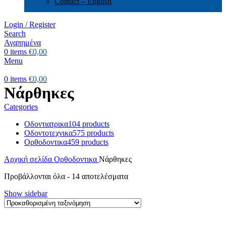
Contact – English
Login / Register
Search
Αγαπημένα
0
items
€
0,00
Menu
0
items
€
0,00
Νάρθηκες
Categories
Οδοντιατρικα
104 products
Οδοντοτεχνικα
575 products
Ορθοδοντικα
459 products
Αρχική σελίδα
Ορθοδοντικα
Νάρθηκες
Προβάλλονται όλα - 14 αποτελέσματα
Show sidebar