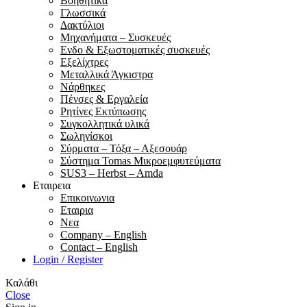
Βοηθητικά
Γλωσσικά
Δακτύλιοι
Μηχανήματα – Συσκευές
Ενδο & Εξωστοματικές συσκευές
Εξελίχτρες
Μεταλλικά Άγκιστρα
Νάρθηκες
Πένσες & Εργαλεία
Ρητίνες Εκτύπωσης
Συγκολλητικά υλικά
Σωληνίσκοι
Σύρματα – Τόξα – Αξεσουάρ
Σύστημα Tomas Μικροεμφυτεύματα
SUS3 – Herbst – Amda
Εταιρεια
Επικοινωνια
Εταιρια
Νεα
Company – English
Contact – English
Login / Register
Καλάθι
Close