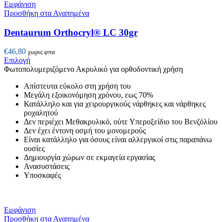
Εμφάνιση
Προσθήκη στα Αγαπημένα
Dentaurum Orthocryl® LC 30gr
€
46,80
χωρις φπα
Αυτό
Επιλογή
το
Φωτοπολυμεριζόμενο Ακρυλικό για ορθοδοντική χρήση
προϊόν
Απίστευτα εύκολο στη χρήση του
έχει
Μεγάλη εξοικονόμηση χρόνου, εως 70%
πολλαπλές
Κατάλληλο και για χειρουργικούς νάρθηκες και νάρθηκες
παραλλαγές.
ροχαλητού
Οι
Δεν περιέχει Μεθακρυλικό, ούτε Υπεροξείδιο του Βενζόλίου
επιλογές
Δεν έχει έντονη οσμή του μονομερούς
μπορούν
Είναι κατάλληλο για όσους είναι αλλεργικοί στις παραπάνω
να
ουσίες
επιλεγούν
Δημιουργία χώρων σε εκμαγεία εργασίας
στη
Ανασυστάσεις
σελίδα
Υποσκαφές
του
προϊόντος
Εμφάνιση
Προσθήκη στα Αγαπημένα