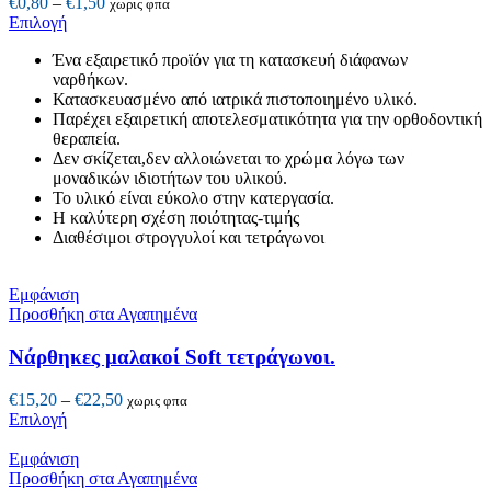
Price
€
0,80
–
€
1,50
χωρις φπα
να
Αυτό
range:
Επιλογή
επιλεγούν
το
€0,80
στη
Ένα εξαιρετικό προϊόν για τη κατασκευή διάφανων
προϊόν
through
σελίδα
ναρθήκων.
έχει
€1,50
του
Κατασκευασμένο από ιατρικά πιστοποιημένο υλικό.
πολλαπλές
προϊόντος
Παρέχει εξαιρετική αποτελεσματικότητα για την ορθοδοντική
παραλλαγές.
θεραπεία.
Οι
Δεν σκίζεται,δεν αλλοιώνεται το χρώμα λόγω των
επιλογές
μοναδικών ιδιοτήτων του υλικού.
μπορούν
Το υλικό είναι εύκολο στην κατεργασία.
να
Η καλύτερη σχέση ποιότητας-τιμής
επιλεγούν
Διαθέσιμοι στρογγυλοί και τετράγωνοι
στη
σελίδα
του
Εμφάνιση
προϊόντος
Προσθήκη στα Αγαπημένα
Νάρθηκες μαλακοί Soft τετράγωνοι.
Price
€
15,20
–
€
22,50
χωρις φπα
Αυτό
range:
Επιλογή
το
€15,20
προϊόν
through
Εμφάνιση
έχει
€22,50
Προσθήκη στα Αγαπημένα