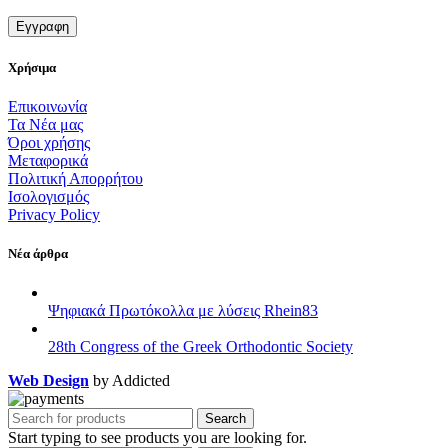
Χρήσιμα
Επικοινωνία
Τα Νέα μας
Όροι χρήσης
Μεταφορικά
Πολιτική Απορρήτου
Ισολογισμός
Privacy Policy
Νέα άρθρα
Ψηφιακά Πρωτόκολλα με λύσεις Rhein83
28th Congress of the Greek Orthodontic Society
Web Design
by Addicted
Search
Start typing to see products you are looking for.