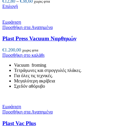
Price
€
12,80
–
€
38,60
χωρις φπα
Αυτό
range:
Επιλογή
το
€12,80
προϊόν
through
έχει
€38,60
Εμφάνιση
πολλαπλές
Προσθήκη στα Αγαπημένα
παραλλαγές.
Οι
Plast Press Vacuum Ναρθηκών
επιλογές
μπορούν
€
1.200,00
χωρις φπα
να
Προσθήκη στο καλάθι
επιλεγούν
στη
Vacuum froming
σελίδα
Τετράγωνες και στρογγυλές πλάκες.
του
Για όλες τις τεχνικές.
προϊόντος
Μεγαλύτερη ακρίβεια
Σχεδόν αθόρυβο
Εμφάνιση
Προσθήκη στα Αγαπημένα
Plast Vac Plus