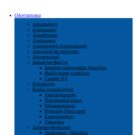
Οδοντιατρικα
Αδροποίηση
Aναγόμωση
Αναισθητικά
Αναλώσιμα
Απολύμανση-Αποστείρωση
Ακρυλικά για πρόχειρες
Αποτυπωτικά
Διαμάντια-Φρέζες
Διαμάντι κατεργασίας ζιρκονίου
Φρέζα κοπής μετάλλου
Carbide RA
Ενδοδοντία
Κονίες συγκόλλησης
Υιαλοϊονομερής
Πολυκαρβοξυλικες
Οξυφοσφορικές
Ρητινώδη Dual cured
Εμφυτευμάτων
Ζιρκονίου
Λείανση-Φινίρισμα
Αμάλγαμα – Μέταλλο