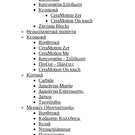
Κατεργασία-Στίλβωση
Κεραμικά
CeraMotion Zer
CeraMotion On touch
Zirconia Blocks
Θερμοπλαστικά προϊόντα
Κεραμικά
Βοηθητικά
CeraMotion Zer
CeraMotion Me
Κατεργασία – Στίλβωση
Πινέλα – Παλέτες
CeraMotion On touch
Κοπτικά
Carbide
Διαμάντια-Μασίφ
Διαμάντια Επίστρωσης.
Δίσκοι
Τροχόλιθοι
Μερικές Οδοντοστοιχίες
Bοηθητικά
Κράματα- Κολλήσεις
Κεριά
Ντουμπλάρισμα
Πυροχώματα