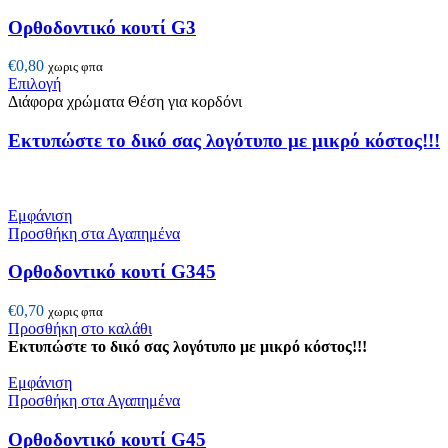
πολλαπλές
παραλλαγές.
Ορθοδοντικό κουτί G3
Οι
επιλογές
€
0,80
χωρις φπα
μπορούν
Αυτό
Επιλογή
να
το
Διάφορα χρώματα Θέση για κορδόνι
επιλεγούν
προϊόν
στη
έχει
Εκτυπώστε το δικό σας λογότυπο με μικρό κόστος!!!
σελίδα
πολλαπλές
του
παραλλαγές.
προϊόντος
Οι
επιλογές
Εμφάνιση
μπορούν
Προσθήκη στα Αγαπημένα
να
επιλεγούν
Ορθοδοντικό κουτί G345
στη
σελίδα
€
0,70
χωρις φπα
του
Προσθήκη στο καλάθι
προϊόντος
Εκτυπώστε το δικό σας λογότυπο με μικρό κόστος!!!
Εμφάνιση
Προσθήκη στα Αγαπημένα
Ορθοδοντικό κουτί G45