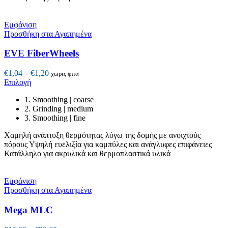
Εμφάνιση
Προσθήκη στα Αγαπημένα
EVE FiberWheels
Price
€
1,04
–
€
1,20
χωρις φπα
Αυτό
range:
Επιλογή
το
€1,04
1. Smoothing | coarse
προϊόν
through
2. Grinding | medium
έχει
€1,20
3. Smoothing | fine
πολλαπλές
παραλλαγές.
Χαμηλή ανάπτυξη θερμότητας λόγω της δομής με ανοιχτούς
Οι
πόρους
Υψηλή ευελιξία για καμπύλες και ανάγλυφες επιφάνειες
επιλογές
Κατάλληλο για ακρυλικά και θερμοπλαστικά υλικά
μπορούν
να
επιλεγούν
Εμφάνιση
στη
Προσθήκη στα Αγαπημένα
σελίδα
του
Mega MLC
προϊόντος