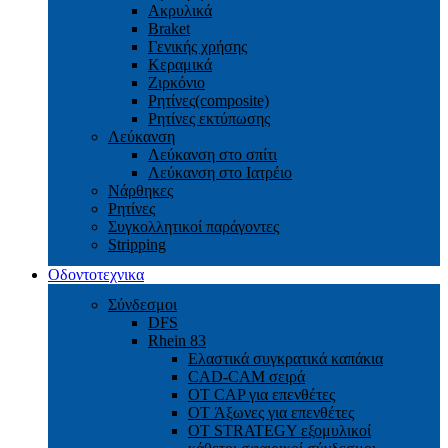
Ακρυλικά
Braket
Γενικής χρήσης
Κεραμικά
Ζιρκόνιο
Ρητίνες(composite)
Ρητίνες εκτύπωσης
Λεύκανση
Λεύκανση στο σπίτι
Λεύκανση στο Ιατρέιο
Νάρθηκες
Ρητίνες
Συγκολλητικοί παράγοντες
Stripping
Οδοντοτεχνικα
Σύνδεσμοι
DFS
Rhein 83
Ελαστικά συγκρατικά καπάκια
CAD-CAM σειρά
ΟΤ CAP για επενθέτες
OT Άξωνες για επενθέτες
OT STRATEGY εξομυλικοί