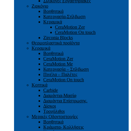
Σιλικόνες Εργαστηριακές
Ζιρκόνιο
Βοηθητικά
Κατεργασία-Στίλβωση
Κεραμικά
CeraMotion Zer
CeraMotion On touch
Zirconia Blocks
Θερμοπλαστικά προϊόντα
Κεραμικά
Βοηθητικά
CeraMotion Zer
CeraMotion Me
Κατεργασία – Στίλβωση
Πινέλα – Παλέτες
CeraMotion On touch
Κοπτικά
Carbide
Διαμάντια-Μασίφ
Διαμάντια Επίστρωσης.
Δίσκοι
Τροχόλιθοι
Μερικές Οδοντοστοιχίες
Bοηθητικά
Κράματα- Κολλήσεις