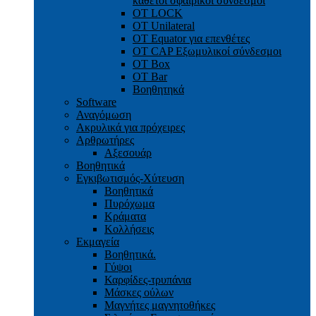
κάθετοι σφαιρικοί σύνδεσμοι
OT LOCK
OT Unilateral
OT Equator για επενθέτες
OT CAP Εξωμυλικοί σύνδεσμοι
OT Box
OT Bar
Bοηθητηκά
Software
Αναγόμωση
Ακρυλικά για πρόχειρες
Αρθρωτήρες
Αξεσουάρ
Βοηθητικά
Εγκιβωτισμός-Xύτευση
Βοηθητικά
Πυρόχωμα
Κράματα
Κολλήσεις
Εκμαγεία
Βοηθητικά.
Γύψοι
Καρφίδες-τρυπάνια
Μάσκες ούλων
Μαγνήτες μαγνητοθήκες