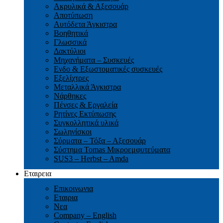
Ακρυλικά & Αξεσουάρ
Αποτύπωση
Αυτόδετα Άγκιστρα
Βοηθητικά
Γλωσσικά
Δακτύλιοι
Μηχανήματα – Συσκευές
Ενδο & Εξωστοματικές συσκευές
Εξελίχτρες
Μεταλλικά Άγκιστρα
Νάρθηκες
Πένσες & Εργαλεία
Ρητίνες Εκτύπωσης
Συγκολλητικά υλικά
Σωληνίσκοι
Σύρματα – Τόξα – Αξεσουάρ
Σύστημα Tomas Μικροεμφυτεύματα
SUS3 – Herbst – Amda
Εταιρεια
Επικοινωνια
Εταιρια
Νεα
Company – English