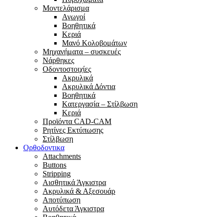
Μοντελάρισμα
Αγωγοί
Βoηθητικά
Κεριά
Μανό Κολοβομάτων
Μηχανήματα – συσκευές
Νάρθηκες
Οδοντοστοιχίες
Aκρυλικά
Ακρυλικά Δόντια
Βoηθητικά
Kατεργασία – Στίλβωση
Κεριά
Προϊόντα CAD-CAM
Ρητίνες Εκτύπωσης
Στίλβωση
Ορθοδοντικα
Attachments
Buttons
Stripping
Αισθητικά Άγκιστρα
Ακρυλικά & Αξεσουάρ
Αποτύπωση
Αυτόδετα Άγκιστρα