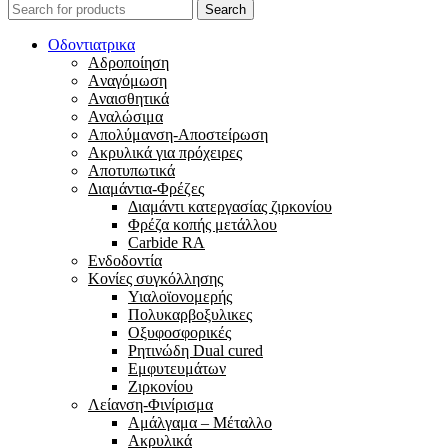
Search
Οδοντιατρικα
Αδροποίηση
Aναγόμωση
Αναισθητικά
Αναλώσιμα
Απολύμανση-Αποστείρωση
Ακρυλικά για πρόχειρες
Αποτυπωτικά
Διαμάντια-Φρέζες
Διαμάντι κατεργασίας ζιρκονίου
Φρέζα κοπής μετάλλου
Carbide RA
Ενδοδοντία
Κονίες συγκόλλησης
Υιαλοϊονομερής
Πολυκαρβοξυλικες
Οξυφοσφορικές
Ρητινώδη Dual cured
Εμφυτευμάτων
Ζιρκονίου
Λείανση-Φινίρισμα
Αμάλγαμα – Μέταλλο
Ακρυλικά