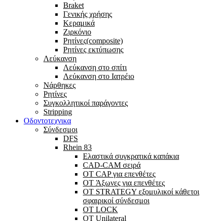
Braket
Γενικής χρήσης
Κεραμικά
Ζιρκόνιο
Ρητίνες(composite)
Ρητίνες εκτύπωσης
Λεύκανση
Λεύκανση στο σπίτι
Λεύκανση στο Ιατρέιο
Νάρθηκες
Ρητίνες
Συγκολλητικοί παράγοντες
Stripping
Οδοντοτεχνικα
Σύνδεσμοι
DFS
Rhein 83
Ελαστικά συγκρατικά καπάκια
CAD-CAM σειρά
ΟΤ CAP για επενθέτες
OT Άξωνες για επενθέτες
OT STRATEGY εξομυλικοί κάθετοι
σφαιρικοί σύνδεσμοι
OT LOCK
OT Unilateral