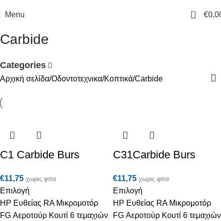
0
Menu
€
0,0
Carbide
Categories
Αρχική σελίδα
Οδοντοτεχνικα
Κοπτικά
Carbide
C1 Carbide Burs
C31Carbide Burs
€
11,75
€
11,75
χωρις φπα
χωρις φπα
Επιλογή
Επιλογή
HP Ευθείας RA Μικρομοτόρ
HP Ευθείας RA Μικρομοτόρ
FG Αεροτούρ Κουτί 6 τεμαχιών
FG Αεροτούρ Κουτί 6 τεμαχιών