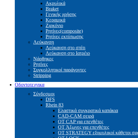
Ακρυλικά
Braket
Γενικής χρήσης
Κεραμικά
Ζιρκόνιο
Ρητίνες(composite)
Ρητίνες εκτύπωσης
Λεύκανση
Λεύκανση στο σπίτι
Λεύκανση στο Ιατρέιο
Νάρθηκες
Ρητίνες
Συγκολλητικοί παράγοντες
Stripping
Οδοντοτεχνικα
Σύνδεσμοι
DFS
Rhein 83
Ελαστικά συγκρατικά καπάκια
CAD-CAM σειρά
ΟΤ CAP για επενθέτες
OT Άξωνες για επενθέτες
OT STRATEGY εξομυλικοί κάθετοι σφα