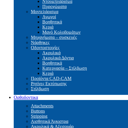
Ντουμπλάρισμα
Πυροχώματα
Μοντελάρισμα
Αγωγοί
Βoηθητικά
Κεριά
Μανό Κολοβομάτων
Μηχανήματα – συσκευές
Νάρθηκες
Οδοντοστοιχίες
Aκρυλικά
Ακρυλικά Δόντια
Βoηθητικά
Kατεργασία – Στίλβωση
Κεριά
Προϊόντα CAD-CAM
Ρητίνες Εκτύπωσης
Στίλβωση
Ορθοδοντικα
Attachments
Buttons
Stripping
Αισθητικά Άγκιστρα
Ακρυλικά & Αξεσουάρ