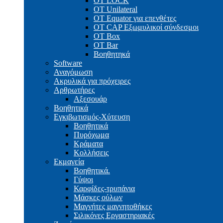
OT LOCK
OT Unilateral
OT Equator για επενθέτες
OT CAP Εξωμυλικοί σύνδεσμοι
OT Box
OT Bar
Bοηθητηκά
Software
Αναγόμωση
Ακρυλικά για πρόχειρες
Αρθρωτήρες
Αξεσουάρ
Βοηθητικά
Εγκιβωτισμός-Xύτευση
Βοηθητικά
Πυρόχωμα
Κράματα
Κολλήσεις
Εκμαγεία
Βοηθητικά.
Γύψοι
Καρφίδες-τρυπάνια
Μάσκες ούλων
Μαγνήτες μαγνητοθήκες
Σιλικόνες Εργαστηριακές