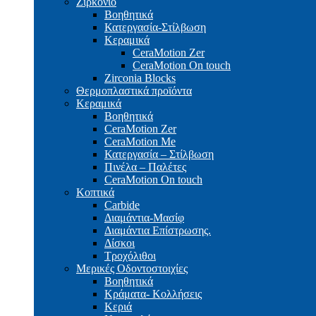
Ζιρκόνιο
Βοηθητικά
Κατεργασία-Στίλβωση
Κεραμικά
CeraMotion Zer
CeraMotion On touch
Zirconia Blocks
Θερμοπλαστικά προϊόντα
Κεραμικά
Βοηθητικά
CeraMotion Zer
CeraMotion Me
Κατεργασία – Στίλβωση
Πινέλα – Παλέτες
CeraMotion On touch
Κοπτικά
Carbide
Διαμάντια-Μασίφ
Διαμάντια Επίστρωσης.
Δίσκοι
Τροχόλιθοι
Μερικές Οδοντοστοιχίες
Bοηθητικά
Κράματα- Κολλήσεις
Κεριά