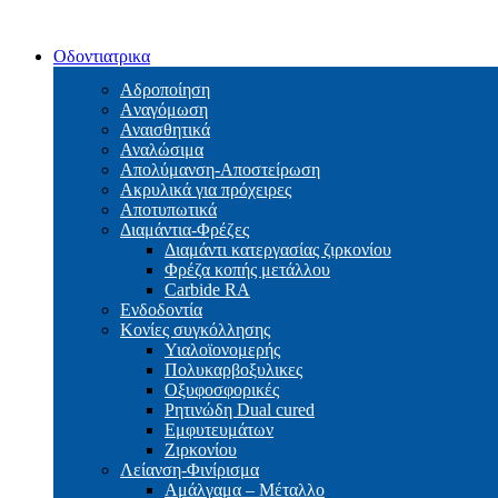
Οδοντιατρικα
Αδροποίηση
Aναγόμωση
Αναισθητικά
Αναλώσιμα
Απολύμανση-Αποστείρωση
Ακρυλικά για πρόχειρες
Αποτυπωτικά
Διαμάντια-Φρέζες
Διαμάντι κατεργασίας ζιρκονίου
Φρέζα κοπής μετάλλου
Carbide RA
Ενδοδοντία
Κονίες συγκόλλησης
Υιαλοϊονομερής
Πολυκαρβοξυλικες
Οξυφοσφορικές
Ρητινώδη Dual cured
Εμφυτευμάτων
Ζιρκονίου
Λείανση-Φινίρισμα
Αμάλγαμα – Μέταλλο