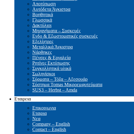
Αποτύπωση
Αυτόδετα Άγκιστρα
Βοηθητικά
Γλωσσικά
Δακτύλιοι
Μηχανήματα – Συσκευές
Ενδο & Εξωστοματικές συσκευές
Εξελίχτρες
Μεταλλικά Άγκιστρα
Νάρθηκες
Πένσες & Εργαλεία
Ρητίνες Εκτύπωσης
Συγκολλητικά υλικά
Σωληνίσκοι
Σύρματα – Τόξα – Αξεσουάρ
Σύστημα Tomas Μικροεμφυτεύματα
SUS3 – Herbst – Amda
Εταιρεια
Επικοινωνια
Εταιρια
Νεα
Company – English
Contact – English