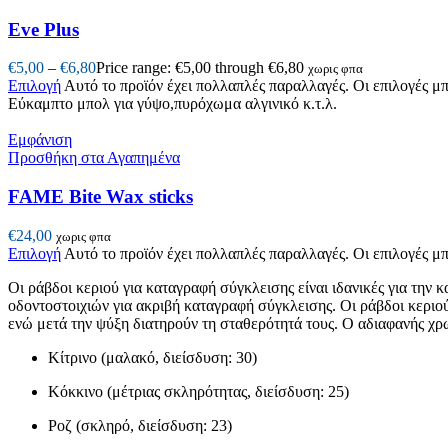
Eve Plus
€
5,00
–
€
6,80
Price range: €5,00 through €6,80
χωρις φπα
Επιλογή
Αυτό το προϊόν έχει πολλαπλές παραλλαγές. Οι επιλογές μ
Εύκαμπτο μπολ για γύψο,πυρόχωμα αλγινικό κ.τ.λ.
Εμφάνιση
Προσθήκη στα Αγαπημένα
FAME Bite Wax sticks
€
24,00
χωρις φπα
Επιλογή
Αυτό το προϊόν έχει πολλαπλές παραλλαγές. Οι επιλογές μ
Οι ράβδοι κεριού για καταγραφή σύγκλεισης είναι ιδανικές για τη
οδοντοστοιχιών για ακριβή καταγραφή σύγκλεισης. Οι ράβδοι κεριο
ενώ μετά την ψύξη διατηρούν τη σταθερότητά τους. Ο αδιαφανής χρω
Κίτρινο (μαλακό, διείσδυση: 30)
Κόκκινο (μέτριας σκληρότητας, διείσδυση: 25)
Ροζ (σκληρό, διείσδυση: 23)