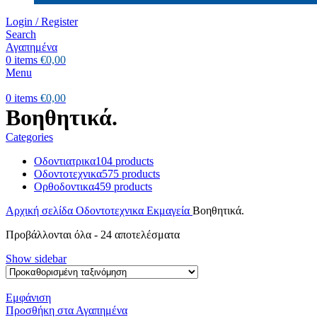
Login / Register
Search
Αγαπημένα
0
items
€
0,00
Menu
0
items
€
0,00
Βοηθητικά.
Categories
Οδοντιατρικα
104 products
Οδοντοτεχνικα
575 products
Ορθοδοντικα
459 products
Αρχική σελίδα
Οδοντοτεχνικα
Εκμαγεία
Βοηθητικά.
Προβάλλονται όλα - 24 αποτελέσματα
Show sidebar
Εμφάνιση
Προσθήκη στα Αγαπημένα