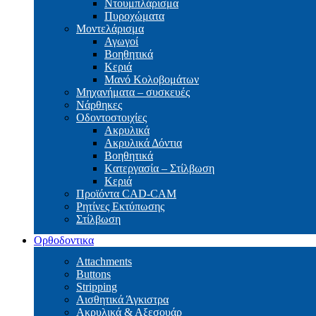
Ντουμπλάρισμα
Πυροχώματα
Μοντελάρισμα
Αγωγοί
Βoηθητικά
Κεριά
Μανό Κολοβομάτων
Μηχανήματα – συσκευές
Νάρθηκες
Οδοντοστοιχίες
Aκρυλικά
Ακρυλικά Δόντια
Βoηθητικά
Kατεργασία – Στίλβωση
Κεριά
Προϊόντα CAD-CAM
Ρητίνες Εκτύπωσης
Στίλβωση
Ορθοδοντικα
Attachments
Buttons
Stripping
Αισθητικά Άγκιστρα
Ακρυλικά & Αξεσουάρ