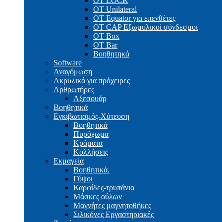
OT LOCK
OT Unilateral
OT Equator για επενθέτες
OT CAP Εξωμυλικοί σύνδεσμοι
OT Box
OT Bar
Bοηθητηκά
Software
Αναγόμωση
Ακρυλικά για πρόχειρες
Αρθρωτήρες
Αξεσουάρ
Βοηθητικά
Εγκιβωτισμός-Xύτευση
Βοηθητικά
Πυρόχωμα
Κράματα
Κολλήσεις
Εκμαγεία
Βοηθητικά.
Γύψοι
Καρφίδες-τρυπάνια
Μάσκες ούλων
Μαγνήτες μαγνητοθήκες
Σιλικόνες Εργαστηριακές