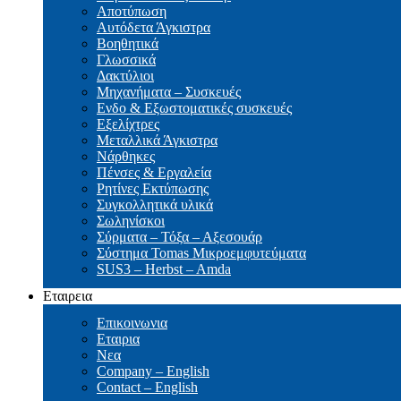
Αποτύπωση
Αυτόδετα Άγκιστρα
Βοηθητικά
Γλωσσικά
Δακτύλιοι
Μηχανήματα – Συσκευές
Ενδο & Εξωστοματικές συσκευές
Εξελίχτρες
Μεταλλικά Άγκιστρα
Νάρθηκες
Πένσες & Εργαλεία
Ρητίνες Εκτύπωσης
Συγκολλητικά υλικά
Σωληνίσκοι
Σύρματα – Τόξα – Αξεσουάρ
Σύστημα Tomas Μικροεμφυτεύματα
SUS3 – Herbst – Amda
Εταιρεια
Επικοινωνια
Εταιρια
Νεα
Company – English
Contact – English