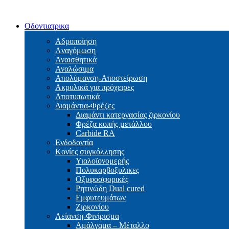
Οδοντιατρικα
Αδροποίηση
Aναγόμωση
Αναισθητικά
Αναλώσιμα
Απολύμανση-Αποστείρωση
Ακρυλικά για πρόχειρες
Αποτυπωτικά
Διαμάντια-Φρέζες
Διαμάντι κατεργασίας ζιρκονίου
Φρέζα κοπής μετάλλου
Carbide RA
Ενδοδοντία
Κονίες συγκόλλησης
Υιαλοϊονομερής
Πολυκαρβοξυλικες
Οξυφοσφορικές
Ρητινώδη Dual cured
Εμφυτευμάτων
Ζιρκονίου
Λείανση-Φινίρισμα
Αμάλγαμα – Μέταλλο