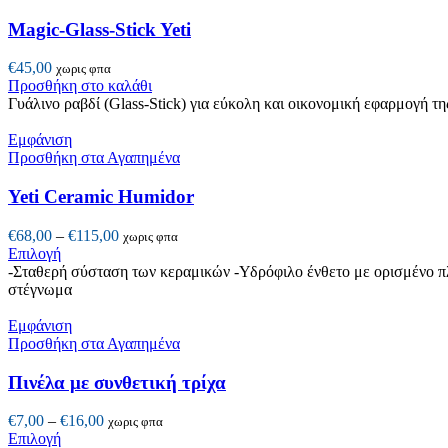
Magic-Glass-Stick Yeti
€
45,00
χωρις φπα
Προσθήκη στο καλάθι
Γυάλινο ραβδί (Glass-Stick) για εύκολη και οικονομική εφαρμογή τη
Εμφάνιση
Προσθήκη στα Αγαπημένα
Yeti Ceramic Humidor
Price
€
68,00
–
€
115,00
χωρις φπα
Αυτό
range:
Επιλογή
το
€68,00
-Σταθερή σύσταση των κεραμικών -Υδρόφιλο ένθετο με ορισμένο πλ
προϊόν
through
στέγνωμα
έχει
€115,00
πολλαπλές
Εμφάνιση
παραλλαγές.
Προσθήκη στα Αγαπημένα
Οι
επιλογές
Πινέλα με συνθετική τρίχα
μπορούν
να
Price
€
7,00
–
€
16,00
χωρις φπα
επιλεγούν
Αυτό
range:
Επιλογή