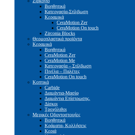
Ζιρκόνιο
Βοηθητικά
Κατεργασία-Στίλβωση
Κεραμικά
CeraMotion Zer
CeraMotion On touch
Zirconia Blocks
Θερμοπλαστικά προϊόντα
Κεραμικά
Βοηθητικά
CeraMotion Zer
CeraMotion Me
Κατεργασία – Στίλβωση
Πινέλα – Παλέτες
CeraMotion On touch
Κοπτικά
Carbide
Διαμάντια-Μασίφ
Διαμάντια Επίστρωσης.
Δίσκοι
Τροχόλιθοι
Μερικές Οδοντοστοιχίες
Bοηθητικά
Κράματα- Κολλήσεις
Κεριά