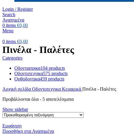
Login / Register
Search
Αγαπημένα
0
items
€
0,00
Menu
0
items
€
0,00
Πινέλα - Παλέτες
Categories
Οδοντιατρικα
104 products
Οδοντοτεχνικα
575 products
Ορθοδοντικα
459 products
Αρχική σελίδα
Οδοντοτεχνικα
Κεραμικά
Πινέλα - Παλέτες
Προβάλλονται όλα - 5 αποτελέσματα
Show sidebar
Εμφάνιση
Προσθήκη στα Αγαπημένα