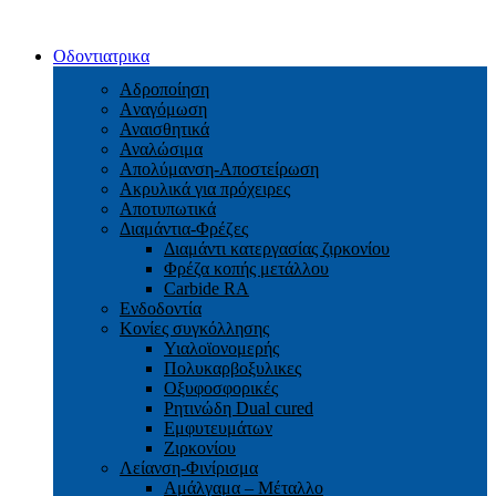
Οδοντιατρικα
Αδροποίηση
Aναγόμωση
Αναισθητικά
Αναλώσιμα
Απολύμανση-Αποστείρωση
Ακρυλικά για πρόχειρες
Αποτυπωτικά
Διαμάντια-Φρέζες
Διαμάντι κατεργασίας ζιρκονίου
Φρέζα κοπής μετάλλου
Carbide RA
Ενδοδοντία
Κονίες συγκόλλησης
Υιαλοϊονομερής
Πολυκαρβοξυλικες
Οξυφοσφορικές
Ρητινώδη Dual cured
Εμφυτευμάτων
Ζιρκονίου
Λείανση-Φινίρισμα
Αμάλγαμα – Μέταλλο