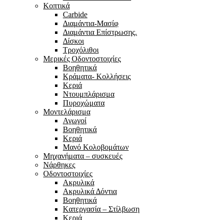
Κοπτικά
Carbide
Διαμάντια-Μασίφ
Διαμάντια Επίστρωσης.
Δίσκοι
Τροχόλιθοι
Μερικές Οδοντοστοιχίες
Bοηθητικά
Κράματα- Κολλήσεις
Κεριά
Ντουμπλάρισμα
Πυροχώματα
Μοντελάρισμα
Αγωγοί
Βoηθητικά
Κεριά
Μανό Κολοβομάτων
Μηχανήματα – συσκευές
Νάρθηκες
Οδοντοστοιχίες
Aκρυλικά
Ακρυλικά Δόντια
Βoηθητικά
Kατεργασία – Στίλβωση
Κεριά