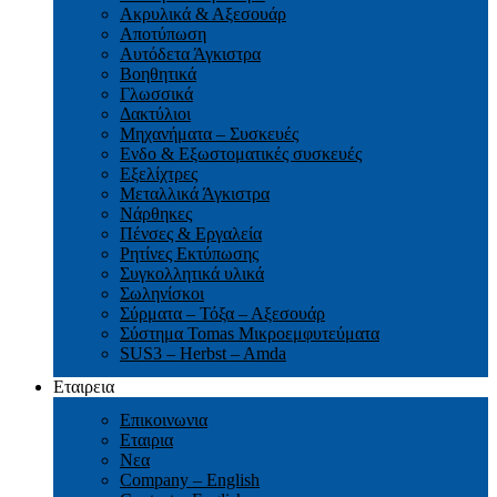
Ακρυλικά & Αξεσουάρ
Αποτύπωση
Αυτόδετα Άγκιστρα
Βοηθητικά
Γλωσσικά
Δακτύλιοι
Μηχανήματα – Συσκευές
Ενδο & Εξωστοματικές συσκευές
Εξελίχτρες
Μεταλλικά Άγκιστρα
Νάρθηκες
Πένσες & Εργαλεία
Ρητίνες Εκτύπωσης
Συγκολλητικά υλικά
Σωληνίσκοι
Σύρματα – Τόξα – Αξεσουάρ
Σύστημα Tomas Μικροεμφυτεύματα
SUS3 – Herbst – Amda
Εταιρεια
Επικοινωνια
Εταιρια
Νεα
Company – English