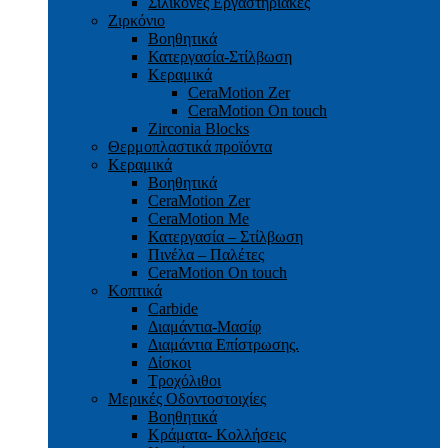
Σιλικόνες Εργαστηριακές
Ζιρκόνιο
Βοηθητικά
Κατεργασία-Στίλβωση
Κεραμικά
CeraMotion Zer
CeraMotion On touch
Zirconia Blocks
Θερμοπλαστικά προϊόντα
Κεραμικά
Βοηθητικά
CeraMotion Zer
CeraMotion Me
Κατεργασία – Στίλβωση
Πινέλα – Παλέτες
CeraMotion On touch
Κοπτικά
Carbide
Διαμάντια-Μασίφ
Διαμάντια Επίστρωσης.
Δίσκοι
Τροχόλιθοι
Μερικές Οδοντοστοιχίες
Bοηθητικά
Κράματα- Κολλήσεις