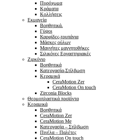
Πυρόχωμα
Κράματα
Κολλήσεις
Εκμαγεία
Βοηθητικά.
Γύψοι
Καρφίδες-τρυπάνια
Μάσκες ούλων
Μαγνήτες μαγνητοθήκες
Σιλικόνες Εργαστηριακές
Ζιρκόνιο
Βοηθητικά
Κατεργασία-Στίλβωση
Κεραμικά
CeraMotion Zer
CeraMotion On touch
Zirconia Blocks
Θερμοπλαστικά προϊόντα
Κεραμικά
Βοηθητικά
CeraMotion Zer
CeraMotion Me
Κατεργασία – Στίλβωση
Πινέλα – Παλέτες
CeraMotion On touch