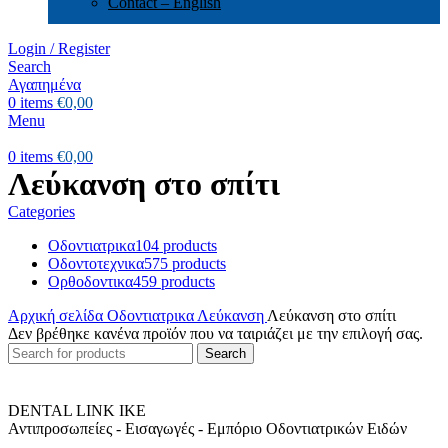
Contact – English
Login / Register
Search
Αγαπημένα
0
items
€
0,00
Menu
0
items
€
0,00
Λεύκανση στο σπίτι
Categories
Οδοντιατρικα
104 products
Οδοντοτεχνικα
575 products
Ορθοδοντικα
459 products
Αρχική σελίδα
Οδοντιατρικα
Λεύκανση
Λεύκανση στο σπίτι
Δεν βρέθηκε κανένα προϊόν που να ταιριάζει με την επιλογή σας.
Search
DENTAL LINK ΙΚΕ
Αντιπροσωπείες - Εισαγωγές - Εμπόριο Οδοντιατρικών Ειδών