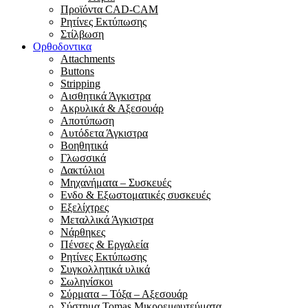
Προϊόντα CAD-CAM
Ρητίνες Εκτύπωσης
Στίλβωση
Ορθοδοντικα
Attachments
Buttons
Stripping
Αισθητικά Άγκιστρα
Ακρυλικά & Αξεσουάρ
Αποτύπωση
Αυτόδετα Άγκιστρα
Βοηθητικά
Γλωσσικά
Δακτύλιοι
Μηχανήματα – Συσκευές
Ενδο & Εξωστοματικές συσκευές
Εξελίχτρες
Μεταλλικά Άγκιστρα
Νάρθηκες
Πένσες & Εργαλεία
Ρητίνες Εκτύπωσης
Συγκολλητικά υλικά
Σωληνίσκοι
Σύρματα – Τόξα – Αξεσουάρ
Σύστημα Tomas Μικροεμφυτεύματα