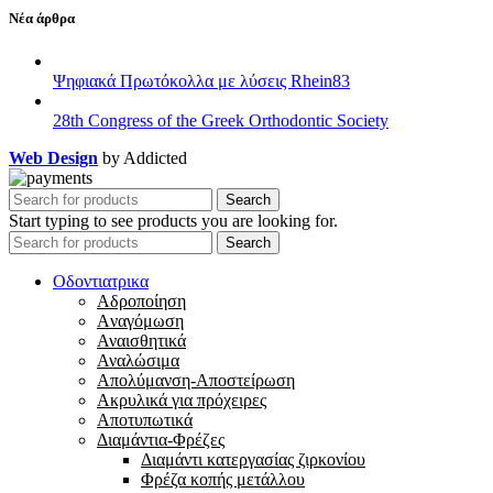
Νέα άρθρα
Ψηφιακά Πρωτόκολλα με λύσεις Rhein83
28th Congress of the Greek Orthodontic Society
Web Design
by Addicted
Search
Start typing to see products you are looking for.
Search
Οδοντιατρικα
Αδροποίηση
Aναγόμωση
Αναισθητικά
Αναλώσιμα
Απολύμανση-Αποστείρωση
Ακρυλικά για πρόχειρες
Αποτυπωτικά
Διαμάντια-Φρέζες
Διαμάντι κατεργασίας ζιρκονίου
Φρέζα κοπής μετάλλου