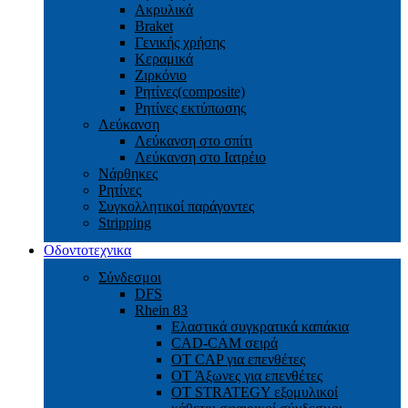
Ακρυλικά
Braket
Γενικής χρήσης
Κεραμικά
Ζιρκόνιο
Ρητίνες(composite)
Ρητίνες εκτύπωσης
Λεύκανση
Λεύκανση στο σπίτι
Λεύκανση στο Ιατρέιο
Νάρθηκες
Ρητίνες
Συγκολλητικοί παράγοντες
Stripping
Οδοντοτεχνικα
Σύνδεσμοι
DFS
Rhein 83
Ελαστικά συγκρατικά καπάκια
CAD-CAM σειρά
ΟΤ CAP για επενθέτες
OT Άξωνες για επενθέτες
OT STRATEGY εξομυλικοί