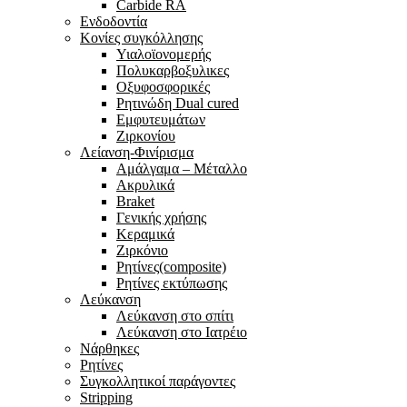
Carbide RA
Ενδοδοντία
Κονίες συγκόλλησης
Υιαλοϊονομερής
Πολυκαρβοξυλικες
Οξυφοσφορικές
Ρητινώδη Dual cured
Εμφυτευμάτων
Ζιρκονίου
Λείανση-Φινίρισμα
Αμάλγαμα – Μέταλλο
Ακρυλικά
Braket
Γενικής χρήσης
Κεραμικά
Ζιρκόνιο
Ρητίνες(composite)
Ρητίνες εκτύπωσης
Λεύκανση
Λεύκανση στο σπίτι
Λεύκανση στο Ιατρέιο
Νάρθηκες
Ρητίνες
Συγκολλητικοί παράγοντες
Stripping