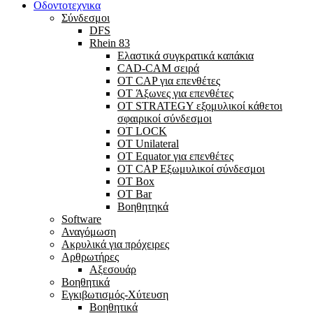
Οδοντοτεχνικα
Σύνδεσμοι
DFS
Rhein 83
Ελαστικά συγκρατικά καπάκια
CAD-CAM σειρά
ΟΤ CAP για επενθέτες
OT Άξωνες για επενθέτες
OT STRATEGY εξομυλικοί κάθετοι
σφαιρικοί σύνδεσμοι
OT LOCK
OT Unilateral
OT Equator για επενθέτες
OT CAP Εξωμυλικοί σύνδεσμοι
OT Box
OT Bar
Bοηθητηκά
Software
Αναγόμωση
Ακρυλικά για πρόχειρες
Αρθρωτήρες
Αξεσουάρ
Βοηθητικά
Εγκιβωτισμός-Xύτευση
Βοηθητικά