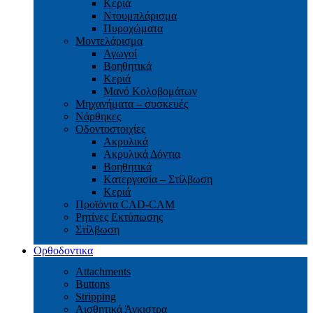
Κεριά
Ντουμπλάρισμα
Πυροχώματα
Μοντελάρισμα
Αγωγοί
Βoηθητικά
Κεριά
Μανό Κολοβομάτων
Μηχανήματα – συσκευές
Νάρθηκες
Οδοντοστοιχίες
Aκρυλικά
Ακρυλικά Δόντια
Βoηθητικά
Kατεργασία – Στίλβωση
Κεριά
Προϊόντα CAD-CAM
Ρητίνες Εκτύπωσης
Στίλβωση
Ορθοδοντικα
Attachments
Buttons
Stripping
Αισθητικά Άγκιστρα