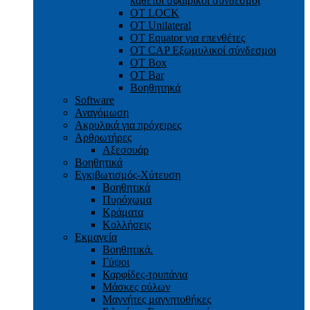
κάθετοι σφαιρικοί σύνδεσμοι
OT LOCK
OT Unilateral
OT Equator για επενθέτες
OT CAP Εξωμυλικοί σύνδεσμοι
OT Box
OT Bar
Bοηθητηκά
Software
Αναγόμωση
Ακρυλικά για πρόχειρες
Αρθρωτήρες
Αξεσουάρ
Βοηθητικά
Εγκιβωτισμός-Xύτευση
Βοηθητικά
Πυρόχωμα
Κράματα
Κολλήσεις
Εκμαγεία
Βοηθητικά.
Γύψοι
Καρφίδες-τρυπάνια
Μάσκες ούλων
Μαγνήτες μαγνητοθήκες