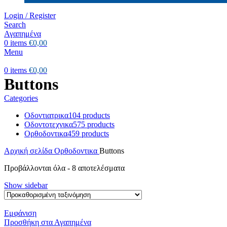
Login / Register
Search
Αγαπημένα
0
items
€
0,00
Menu
0
items
€
0,00
Buttons
Categories
Οδοντιατρικα
104 products
Οδοντοτεχνικα
575 products
Ορθοδοντικα
459 products
Αρχική σελίδα
Ορθοδοντικα
Buttons
Προβάλλονται όλα - 8 αποτελέσματα
Show sidebar
Εμφάνιση
Προσθήκη στα Αγαπημένα