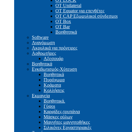
OT LOCK
OT Unilateral
OT Equator για επενθέτες
OT CAP Εξωμυλικοί σύνδεσμοι
OT Box
OT Bar
Bοηθητηκά
Software
Αναγόμωση
Ακρυλικά για πρόχειρες
Αρθρωτήρες
Αξεσουάρ
Βοηθητικά
Εγκιβωτισμός-Xύτευση
Βοηθητικά
Πυρόχωμα
Κράματα
Κολλήσεις
Εκμαγεία
Βοηθητικά.
Γύψοι
Καρφίδες-τρυπάνια
Μάσκες ούλων
Μαγνήτες μαγνητοθήκες
Σιλικόνες Εργαστηριακές