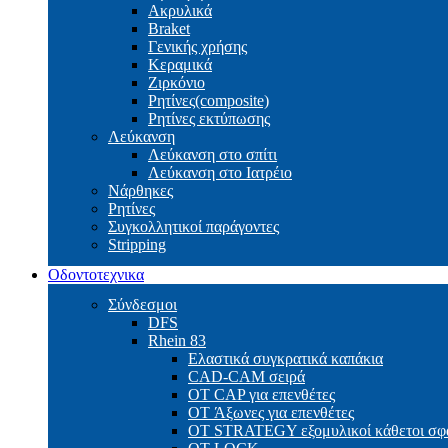
Ακρυλικά
Braket
Γενικής χρήσης
Κεραμικά
Ζιρκόνιο
Ρητίνες(composite)
Ρητίνες εκτύπωσης
Λεύκανση
Λεύκανση στο σπίτι
Λεύκανση στο Ιατρέιο
Νάρθηκες
Ρητίνες
Συγκολλητικοί παράγοντες
Stripping
Οδοντοτεχνικα
Σύνδεσμοι
DFS
Rhein 83
Ελαστικά συγκρατικά καπάκια
CAD-CAM σειρά
ΟΤ CAP για επενθέτες
OT Άξωνες για επενθέτες
OT STRATEGY εξομυλικοί κάθετοι σφα