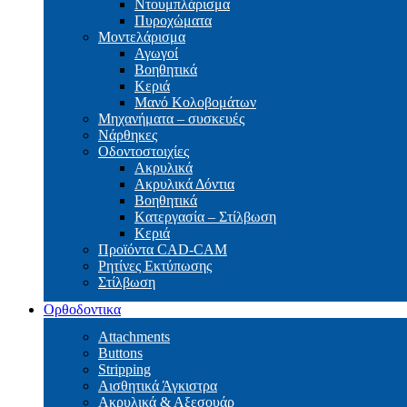
Ντουμπλάρισμα
Πυροχώματα
Μοντελάρισμα
Αγωγοί
Βoηθητικά
Κεριά
Μανό Κολοβομάτων
Μηχανήματα – συσκευές
Νάρθηκες
Οδοντοστοιχίες
Aκρυλικά
Ακρυλικά Δόντια
Βoηθητικά
Kατεργασία – Στίλβωση
Κεριά
Προϊόντα CAD-CAM
Ρητίνες Εκτύπωσης
Στίλβωση
Ορθοδοντικα
Attachments
Buttons
Stripping
Αισθητικά Άγκιστρα
Ακρυλικά & Αξεσουάρ