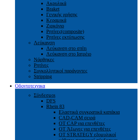
Ακρυλικά
Braket
Γενικής χρήσης
Κεραμικά
Ζιρκόνιο
Ρητίνες(composite)
Ρητίνες εκτύπωσης
Λεύκανση
Λεύκανση στο σπίτι
Λεύκανση στο Ιατρέιο
Νάρθηκες
Ρητίνες
Συγκολλητικοί παράγοντες
Stripping
Οδοντοτεχνικα
Σύνδεσμοι
DFS
Rhein 83
Ελαστικά συγκρατικά καπάκια
CAD-CAM σειρά
ΟΤ CAP για επενθέτες
OT Άξωνες για επενθέτες
OT STRATEGY εξομυλικοί