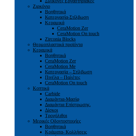
Σιλικόνες Εργαστηριακές
Ζιρκόνιο
Βοηθητικά
Κατεργασία-Στίλβωση
Κεραμικά
CeraMotion Zer
CeraMotion On touch
Zirconia Blocks
Θερμοπλαστικά προϊόντα
Κεραμικά
Βοηθητικά
CeraMotion Zer
CeraMotion Me
Κατεργασία – Στίλβωση
Πινέλα – Παλέτες
CeraMotion On touch
Κοπτικά
Carbide
Διαμάντια-Μασίφ
Διαμάντια Επίστρωσης.
Δίσκοι
Τροχόλιθοι
Μερικές Οδοντοστοιχίες
Bοηθητικά
Κράματα- Κολλήσεις