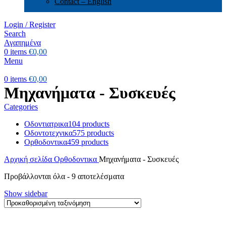
Contact – English
Login / Register
Search
Αγαπημένα
0
items
€
0,00
Menu
0
items
€
0,00
Μηχανήματα - Συσκευές
Categories
Οδοντιατρικα
104 products
Οδοντοτεχνικα
575 products
Ορθοδοντικα
459 products
Αρχική σελίδα
Ορθοδοντικα
Μηχανήματα - Συσκευές
Προβάλλονται όλα - 9 αποτελέσματα
Show sidebar