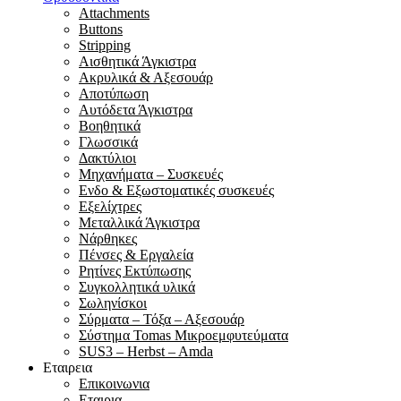
Attachments
Buttons
Stripping
Αισθητικά Άγκιστρα
Ακρυλικά & Αξεσουάρ
Αποτύπωση
Αυτόδετα Άγκιστρα
Βοηθητικά
Γλωσσικά
Δακτύλιοι
Μηχανήματα – Συσκευές
Ενδο & Εξωστοματικές συσκευές
Εξελίχτρες
Μεταλλικά Άγκιστρα
Νάρθηκες
Πένσες & Εργαλεία
Ρητίνες Εκτύπωσης
Συγκολλητικά υλικά
Σωληνίσκοι
Σύρματα – Τόξα – Αξεσουάρ
Σύστημα Tomas Μικροεμφυτεύματα
SUS3 – Herbst – Amda
Εταιρεια
Επικοινωνια
Εταιρια