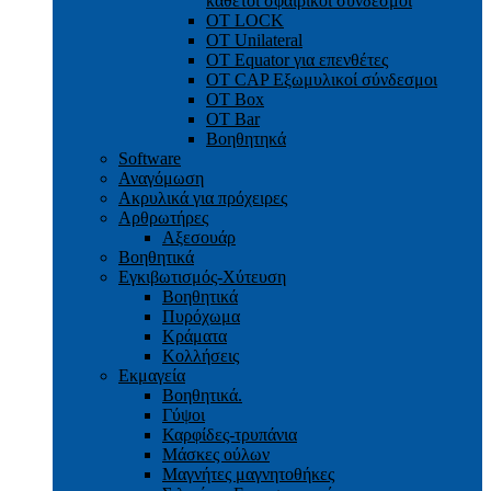
κάθετοι σφαιρικοί σύνδεσμοι
OT LOCK
OT Unilateral
OT Equator για επενθέτες
OT CAP Εξωμυλικοί σύνδεσμοι
OT Box
OT Bar
Bοηθητηκά
Software
Αναγόμωση
Ακρυλικά για πρόχειρες
Αρθρωτήρες
Αξεσουάρ
Βοηθητικά
Εγκιβωτισμός-Xύτευση
Βοηθητικά
Πυρόχωμα
Κράματα
Κολλήσεις
Εκμαγεία
Βοηθητικά.
Γύψοι
Καρφίδες-τρυπάνια
Μάσκες ούλων
Μαγνήτες μαγνητοθήκες