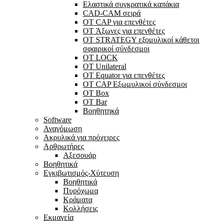
Ελαστικά συγκρατικά καπάκια
CAD-CAM σειρά
ΟΤ CAP για επενθέτες
OT Άξωνες για επενθέτες
OT STRATEGY εξομυλικοί κάθετοι
σφαιρικοί σύνδεσμοι
OT LOCK
OT Unilateral
OT Equator για επενθέτες
OT CAP Εξωμυλικοί σύνδεσμοι
OT Box
OT Bar
Bοηθητηκά
Software
Αναγόμωση
Ακρυλικά για πρόχειρες
Αρθρωτήρες
Αξεσουάρ
Βοηθητικά
Εγκιβωτισμός-Xύτευση
Βοηθητικά
Πυρόχωμα
Κράματα
Κολλήσεις
Εκμαγεία