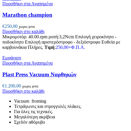
Προσθήκη στα Αγαπημένα
Marathon champion
€
250,00
χωρις φπα
Προσθήκη στο καλάθι
Μικρομοτόρ: 40.00.rpm ροπή:3,2Ncm Επιλογή χειροκίνητο -
ποδοκίνητο Επιλογή αριστερόστροφο - δεξιόστροφο Ευθεία με
καρβουνάκια Πλήρες.
Τιμή
:
250,00+Φ.Π.Α.
Εμφάνιση
Προσθήκη στα Αγαπημένα
Plast Press Vacuum Ναρθηκών
€
1.200,00
χωρις φπα
Προσθήκη στο καλάθι
Vacuum froming
Τετράγωνες και στρογγυλές πλάκες.
Για όλες τις τεχνικές.
Μεγαλύτερη ακρίβεια
Σχεδόν αθόρυβο