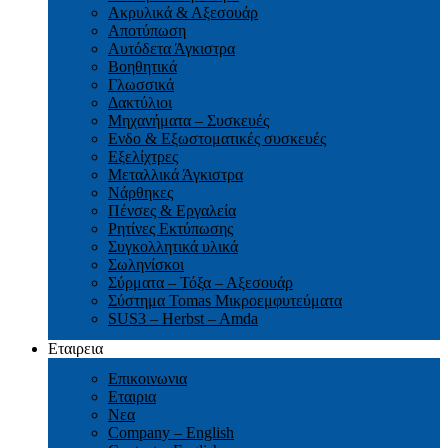
Ακρυλικά & Αξεσουάρ
Αποτύπωση
Αυτόδετα Άγκιστρα
Βοηθητικά
Γλωσσικά
Δακτύλιοι
Μηχανήματα – Συσκευές
Ενδο & Εξωστοματικές συσκευές
Εξελίχτρες
Μεταλλικά Άγκιστρα
Νάρθηκες
Πένσες & Εργαλεία
Ρητίνες Εκτύπωσης
Συγκολλητικά υλικά
Σωληνίσκοι
Σύρματα – Τόξα – Αξεσουάρ
Σύστημα Tomas Μικροεμφυτεύματα
SUS3 – Herbst – Amda
Εταιρεια
Επικοινωνια
Εταιρια
Νεα
Company – English