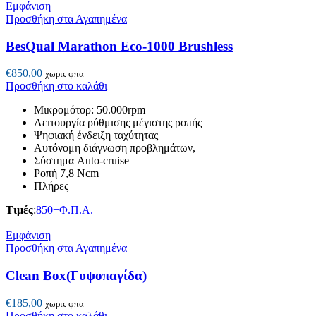
Εμφάνιση
Προσθήκη στα Αγαπημένα
BesQual Marathon Eco-1000 Brushless
€
850,00
χωρις φπα
Προσθήκη στο καλάθι
Μικρομότορ: 50.000rpm
Λειτουργία ρύθμισης μέγιστης ροπής
Ψηφιακή ένδειξη ταχύτητας
Αυτόνομη διάγνωση προβλημάτων,
Σύστημα Auto-cruise
Ροπή 7,8 Ncm
Πλήρες
Τιμές
:
850+Φ.Π.Α.
Εμφάνιση
Προσθήκη στα Αγαπημένα
Clean Box(Γυψοπαγίδα)
€
185,00
χωρις φπα
Προσθήκη στο καλάθι