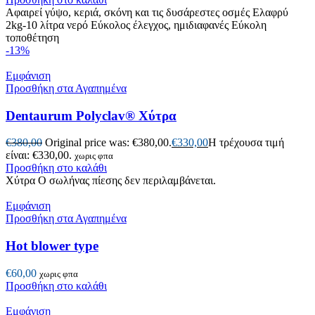
Αφαιρεί γύψο, κεριά, σκόνη και τις δυσάρεστες οσμές Ελαφρύ
2kg-10 λίτρα νερό Εύκολος έλεγχος, ημιδιαφανές Εύκολη
τοποθέτηση
-13%
Εμφάνιση
Προσθήκη στα Αγαπημένα
Dentaurum Polyclav® Χύτρα
€
380,00
Original price was: €380,00.
€
330,00
Η τρέχουσα τιμή
είναι: €330,00.
χωρις φπα
Προσθήκη στο καλάθι
Χύτρα Ο σωλήνας πίεσης δεν περιλαμβάνεται.
Εμφάνιση
Προσθήκη στα Αγαπημένα
Hot blower type
€
60,00
χωρις φπα
Προσθήκη στο καλάθι
Εμφάνιση