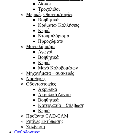
Δίσκοι
Τροχόλιθοι
Μερικές Οδοντοστοιχίες
Bοηθητικά
Κράματα- Κολλήσεις
Κεριά
Ντουμπλάρισμα
Πυροχώματα
Μοντελάρισμα
Αγωγοί
Βoηθητικά
Κεριά
Μανό Κολοβομάτων
Μηχανήματα – συσκευές
Νάρθηκες
Οδοντοστοιχίες
Aκρυλικά
Ακρυλικά Δόντια
Βoηθητικά
Kατεργασία – Στίλβωση
Κεριά
Προϊόντα CAD-CAM
Ρητίνες Εκτύπωσης
Στίλβωση
Ορθοδοντικα