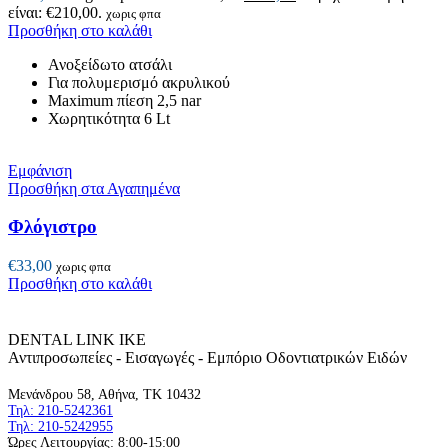
είναι: €210,00.
χωρις φπα
Προσθήκη στο καλάθι
Ανοξείδωτο ατσάλι
Για πολυμερισμό ακρυλικού
Maximum πίεση 2,5 nar
Χωρητικότητα 6 Lt
Εμφάνιση
Προσθήκη στα Αγαπημένα
Φλόγιστρο
€
33,00
χωρις φπα
Προσθήκη στο καλάθι
DENTAL LINK ΙΚΕ
Αντιπροσωπείες - Εισαγωγές - Εμπόριο Οδοντιατρικών Ειδών
Μενάνδρου 58, Αθήνα, ΤΚ 10432
Τηλ: 210-5242361
Τηλ: 210-5242955
Ώρες Λειτουργίας: 8:00-15:00