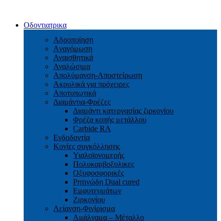
Οδοντιατρικα
Αδροποίηση
Aναγόμωση
Αναισθητικά
Αναλώσιμα
Απολύμανση-Αποστείρωση
Ακρυλικά για πρόχειρες
Αποτυπωτικά
Διαμάντια-Φρέζες
Διαμάντι κατεργασίας ζιρκονίου
Φρέζα κοπής μετάλλου
Carbide RA
Ενδοδοντία
Κονίες συγκόλλησης
Υιαλοϊονομερής
Πολυκαρβοξυλικες
Οξυφοσφορικές
Ρητινώδη Dual cured
Εμφυτευμάτων
Ζιρκονίου
Λείανση-Φινίρισμα
Αμάλγαμα – Μέταλλο