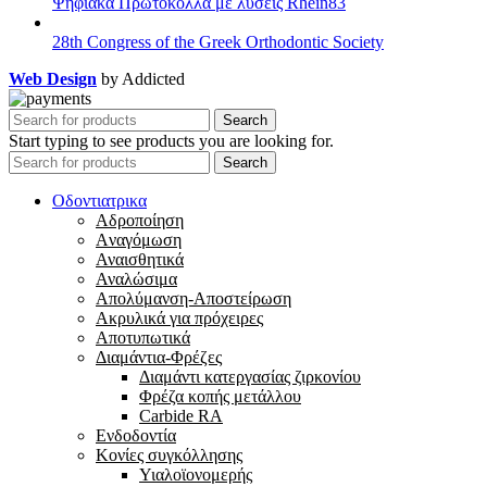
Ψηφιακά Πρωτόκολλα με λύσεις Rhein83
28th Congress of the Greek Orthodontic Society
Web Design
by Addicted
Search
Start typing to see products you are looking for.
Search
Οδοντιατρικα
Αδροποίηση
Aναγόμωση
Αναισθητικά
Αναλώσιμα
Απολύμανση-Αποστείρωση
Ακρυλικά για πρόχειρες
Αποτυπωτικά
Διαμάντια-Φρέζες
Διαμάντι κατεργασίας ζιρκονίου
Φρέζα κοπής μετάλλου
Carbide RA
Ενδοδοντία
Κονίες συγκόλλησης
Υιαλοϊονομερής