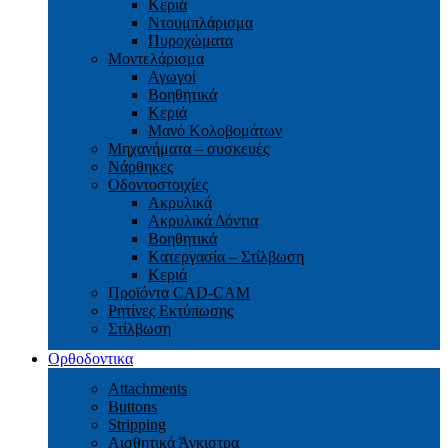
Κεριά
Ντουμπλάρισμα
Πυροχώματα
Μοντελάρισμα
Αγωγοί
Βoηθητικά
Κεριά
Μανό Κολοβομάτων
Μηχανήματα – συσκευές
Νάρθηκες
Οδοντοστοιχίες
Aκρυλικά
Ακρυλικά Δόντια
Βoηθητικά
Kατεργασία – Στίλβωση
Κεριά
Προϊόντα CAD-CAM
Ρητίνες Εκτύπωσης
Στίλβωση
Ορθοδοντικα
Attachments
Buttons
Stripping
Αισθητικά Άγκιστρα