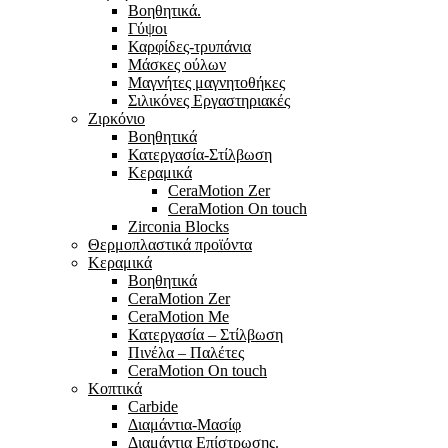
Βοηθητικά.
Γύψοι
Καρφίδες-τρυπάνια
Μάσκες ούλων
Μαγνήτες μαγνητοθήκες
Σιλικόνες Εργαστηριακές
Ζιρκόνιο
Βοηθητικά
Κατεργασία-Στίλβωση
Κεραμικά
CeraMotion Zer
CeraMotion On touch
Zirconia Blocks
Θερμοπλαστικά προϊόντα
Κεραμικά
Βοηθητικά
CeraMotion Zer
CeraMotion Me
Κατεργασία – Στίλβωση
Πινέλα – Παλέτες
CeraMotion On touch
Κοπτικά
Carbide
Διαμάντια-Μασίφ
Διαμάντια Επίστρωσης.