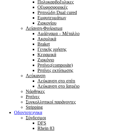
Πολυκαρβοξυλικες
Οξυφοσφορικές
Ρητινώδη Dual cured
Εμφυτευμάτων
Ζιρκονίου
Λείανση-Φινίρισμα
Αμάλγαμα – Μέταλλο
Ακρυλικά
Braket
Γενικής χρήσης
Κεραμικά
Ζιρκόνιο
Ρητίνες(composite)
Ρητίνες εκτύπωσης
Λεύκανση
Λεύκανση στο σπίτι
Λεύκανση στο Ιατρέιο
Νάρθηκες
Ρητίνες
Συγκολλητικοί παράγοντες
Stripping
Οδοντοτεχνικα
Σύνδεσμοι
DFS
Rhein 83