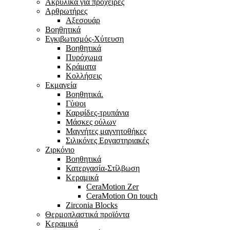
Ακρυλικά για πρόχειρες
Αρθρωτήρες
Αξεσουάρ
Βοηθητικά
Εγκιβωτισμός-Xύτευση
Βοηθητικά
Πυρόχωμα
Κράματα
Κολλήσεις
Εκμαγεία
Βοηθητικά.
Γύψοι
Καρφίδες-τρυπάνια
Μάσκες ούλων
Μαγνήτες μαγνητοθήκες
Σιλικόνες Εργαστηριακές
Ζιρκόνιο
Βοηθητικά
Κατεργασία-Στίλβωση
Κεραμικά
CeraMotion Zer
CeraMotion On touch
Zirconia Blocks
Θερμοπλαστικά προϊόντα
Κεραμικά