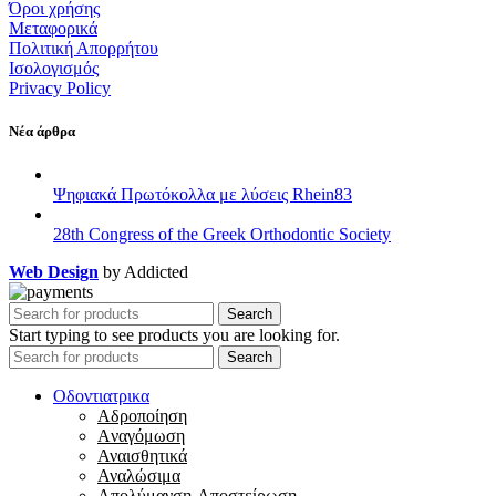
Όροι χρήσης
Μεταφορικά
Πολιτική Απορρήτου
Ισολογισμός
Privacy Policy
Νέα άρθρα
Ψηφιακά Πρωτόκολλα με λύσεις Rhein83
28th Congress of the Greek Orthodontic Society
Web Design
by Addicted
Search
Start typing to see products you are looking for.
Search
Οδοντιατρικα
Αδροποίηση
Aναγόμωση
Αναισθητικά
Αναλώσιμα
Απολύμανση-Αποστείρωση