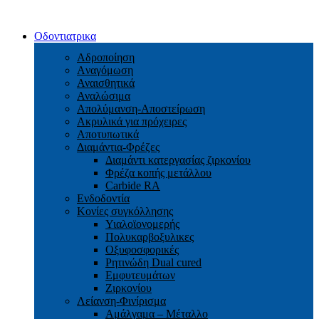
Οδοντιατρικα
Αδροποίηση
Aναγόμωση
Αναισθητικά
Αναλώσιμα
Απολύμανση-Αποστείρωση
Ακρυλικά για πρόχειρες
Αποτυπωτικά
Διαμάντια-Φρέζες
Διαμάντι κατεργασίας ζιρκονίου
Φρέζα κοπής μετάλλου
Carbide RA
Ενδοδοντία
Κονίες συγκόλλησης
Υιαλοϊονομερής
Πολυκαρβοξυλικες
Οξυφοσφορικές
Ρητινώδη Dual cured
Εμφυτευμάτων
Ζιρκονίου
Λείανση-Φινίρισμα
Αμάλγαμα – Μέταλλο