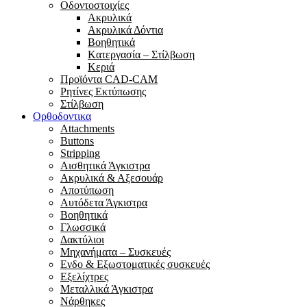
Οδοντοστοιχίες
Aκρυλικά
Ακρυλικά Δόντια
Βoηθητικά
Kατεργασία – Στίλβωση
Κεριά
Προϊόντα CAD-CAM
Ρητίνες Εκτύπωσης
Στίλβωση
Ορθοδοντικα
Attachments
Buttons
Stripping
Αισθητικά Άγκιστρα
Ακρυλικά & Αξεσουάρ
Αποτύπωση
Αυτόδετα Άγκιστρα
Βοηθητικά
Γλωσσικά
Δακτύλιοι
Μηχανήματα – Συσκευές
Ενδο & Εξωστοματικές συσκευές
Εξελίχτρες
Μεταλλικά Άγκιστρα
Νάρθηκες