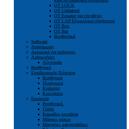
κάθετοι σφαιρικοί σύνδεσμοι
OT LOCK
OT Unilateral
OT Equator για επενθέτες
OT CAP Εξωμυλικοί σύνδεσμοι
OT Box
OT Bar
Bοηθητηκά
Software
Αναγόμωση
Ακρυλικά για πρόχειρες
Αρθρωτήρες
Αξεσουάρ
Βοηθητικά
Εγκιβωτισμός-Xύτευση
Βοηθητικά
Πυρόχωμα
Κράματα
Κολλήσεις
Εκμαγεία
Βοηθητικά.
Γύψοι
Καρφίδες-τρυπάνια
Μάσκες ούλων
Μαγνήτες μαγνητοθήκες