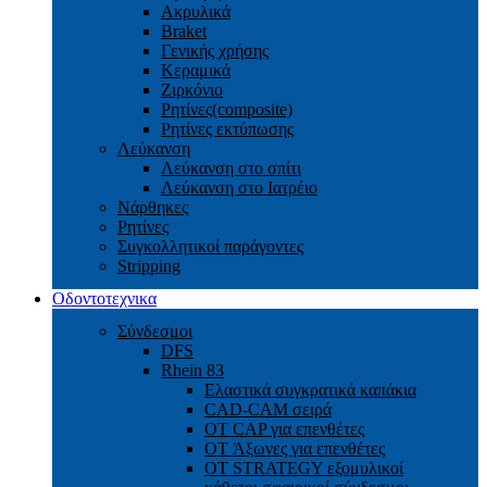
Ακρυλικά
Braket
Γενικής χρήσης
Κεραμικά
Ζιρκόνιο
Ρητίνες(composite)
Ρητίνες εκτύπωσης
Λεύκανση
Λεύκανση στο σπίτι
Λεύκανση στο Ιατρέιο
Νάρθηκες
Ρητίνες
Συγκολλητικοί παράγοντες
Stripping
Οδοντοτεχνικα
Σύνδεσμοι
DFS
Rhein 83
Ελαστικά συγκρατικά καπάκια
CAD-CAM σειρά
ΟΤ CAP για επενθέτες
OT Άξωνες για επενθέτες
OT STRATEGY εξομυλικοί