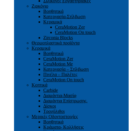
Σιλικόνες Εργαστηριακές
Ζιρκόνιο
Βοηθητικά
Κατεργασία-Στίλβωση
Κεραμικά
CeraMotion Zer
CeraMotion On touch
Zirconia Blocks
Θερμοπλαστικά προϊόντα
Κεραμικά
Βοηθητικά
CeraMotion Zer
CeraMotion Me
Κατεργασία – Στίλβωση
Πινέλα – Παλέτες
CeraMotion On touch
Κοπτικά
Carbide
Διαμάντια-Μασίφ
Διαμάντια Επίστρωσης.
Δίσκοι
Τροχόλιθοι
Μερικές Οδοντοστοιχίες
Bοηθητικά
Κράματα- Κολλήσεις