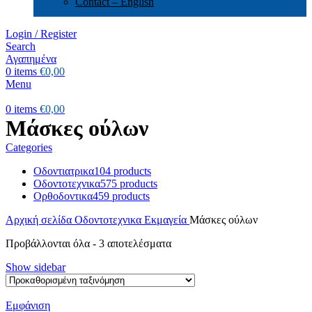
Contact – English
Login / Register
Search
Αγαπημένα
0
items
€
0,00
Menu
0
items
€
0,00
Μάσκες ούλων
Categories
Οδοντιατρικα
104 products
Οδοντοτεχνικα
575 products
Ορθοδοντικα
459 products
Αρχική σελίδα
Οδοντοτεχνικα
Εκμαγεία
Μάσκες ούλων
Προβάλλονται όλα - 3 αποτελέσματα
Show sidebar
Εμφάνιση