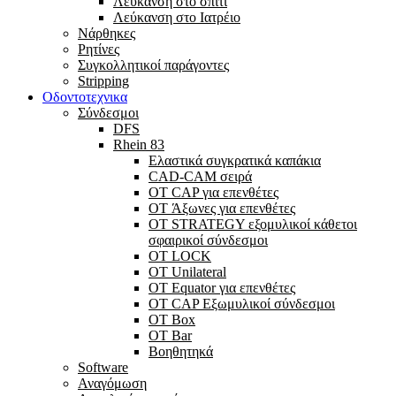
Λεύκανση στο σπίτι
Λεύκανση στο Ιατρέιο
Νάρθηκες
Ρητίνες
Συγκολλητικοί παράγοντες
Stripping
Οδοντοτεχνικα
Σύνδεσμοι
DFS
Rhein 83
Ελαστικά συγκρατικά καπάκια
CAD-CAM σειρά
ΟΤ CAP για επενθέτες
OT Άξωνες για επενθέτες
OT STRATEGY εξομυλικοί κάθετοι
σφαιρικοί σύνδεσμοι
OT LOCK
OT Unilateral
OT Equator για επενθέτες
OT CAP Εξωμυλικοί σύνδεσμοι
OT Box
OT Bar
Bοηθητηκά
Software
Αναγόμωση