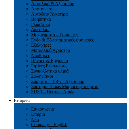
Ακρυλικά & Αξεσουάρ
Αποτύπωση
Αυτόδετα Άγκιστρα
Βοηθητικά
Γλωσσικά
Δακτύλιοι
Μηχανήματα – Συσκευές
Ενδο & Εξωστοματικές συσκευές
Εξελίχτρες
Μεταλλικά Άγκιστρα
Νάρθηκες
Πένσες & Εργαλεία
Ρητίνες Εκτύπωσης
Συγκολλητικά υλικά
Σωληνίσκοι
Σύρματα – Τόξα – Αξεσουάρ
Σύστημα Tomas Μικροεμφυτεύματα
SUS3 – Herbst – Amda
Εταιρεια
Επικοινωνια
Εταιρια
Νεα
Company – English