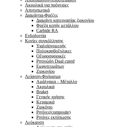
Ακρυλικά για πρόχειρες
Αποτυπωτικά
Διαμάντια-Φρέζες
Διαμάντι κατεργασίας ζιρκονίου
Φρέζα κοπής μετάλλου
Carbide RA
Ενδοδοντία
Κονίες συγκόλλησης
Υιαλοϊονομερής
Πολυκαρβοξυλικες
Οξυφοσφορικές
Ρητινώδη Dual cured
Εμφυτευμάτων
Ζιρκονίου
Λείανση-Φινίρισμα
Αμάλγαμα – Μέταλλο
Ακρυλικά
Braket
Γενικής χρήσης
Κεραμικά
Ζιρκόνιο
Ρητίνες(composite)
Ρητίνες εκτύπωσης
Λεύκανση