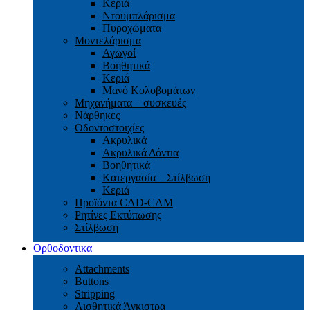
Κεριά
Ντουμπλάρισμα
Πυροχώματα
Μοντελάρισμα
Αγωγοί
Βoηθητικά
Κεριά
Μανό Κολοβομάτων
Μηχανήματα – συσκευές
Νάρθηκες
Οδοντοστοιχίες
Aκρυλικά
Ακρυλικά Δόντια
Βoηθητικά
Kατεργασία – Στίλβωση
Κεριά
Προϊόντα CAD-CAM
Ρητίνες Εκτύπωσης
Στίλβωση
Ορθοδοντικα
Attachments
Buttons
Stripping
Αισθητικά Άγκιστρα