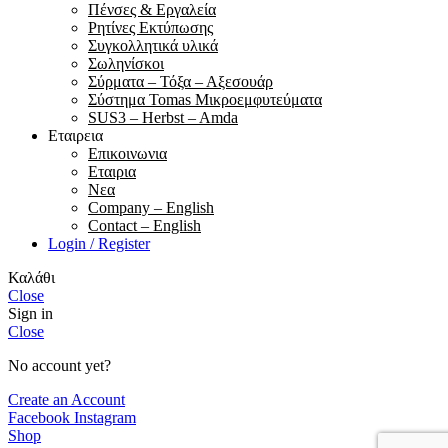
Πένσες & Εργαλεία
Ρητίνες Εκτύπωσης
Συγκολλητικά υλικά
Σωληνίσκοι
Σύρματα – Τόξα – Αξεσουάρ
Σύστημα Tomas Μικροεμφυτεύματα
SUS3 – Herbst – Amda
Εταιρεια
Επικοινωνια
Εταιρια
Νεα
Company – English
Contact – English
Login / Register
Καλάθι
Close
Sign in
Close
No account yet?
Create an Account
Facebook
Instagram
Shop