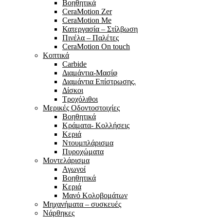
Βοηθητικά
CeraMotion Zer
CeraMotion Me
Κατεργασία – Στίλβωση
Πινέλα – Παλέτες
CeraMotion On touch
Κοπτικά
Carbide
Διαμάντια-Μασίφ
Διαμάντια Επίστρωσης.
Δίσκοι
Τροχόλιθοι
Μερικές Οδοντοστοιχίες
Bοηθητικά
Κράματα- Κολλήσεις
Κεριά
Ντουμπλάρισμα
Πυροχώματα
Μοντελάρισμα
Αγωγοί
Βoηθητικά
Κεριά
Μανό Κολοβομάτων
Μηχανήματα – συσκευές
Νάρθηκες